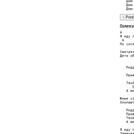
   Дом
   Дом
Подруга
A     
Я иду 
 A    
По сос
Смотря
Дети о
      
   Подр
       
   Прив
      
   Тво
      D
   А мо
Юные с
Хлопаю
   Подр
   Прив
   Тво
   А мо
Я иду 
Замеча