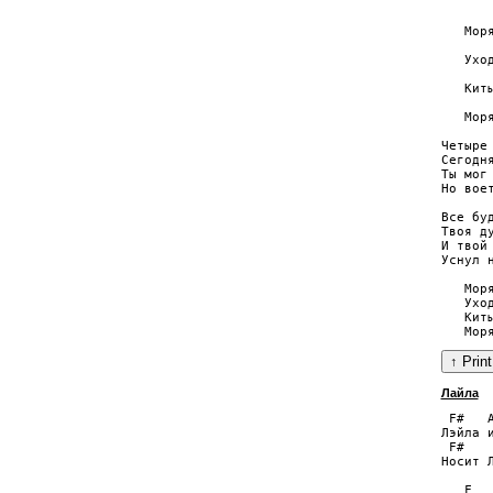
      
   Мор
      
   Ухо
       
   Кит
      
   Мор
Четыре 
Сегодн
Ты мог 
Но вое
Все буд
Твоя д
И твой 
Уснул 
   Мор
   Ухо
   Кит
Лайла
 F#   
Лэйла 
 F#   
Носит 
   F  