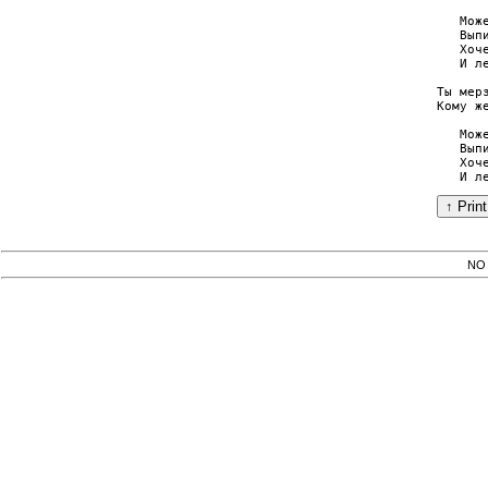
   Мож
   Выпи
   Хоч
   И ле
Ты мер
Кому ж
   Мож
   Выпи
   Хоч
NO