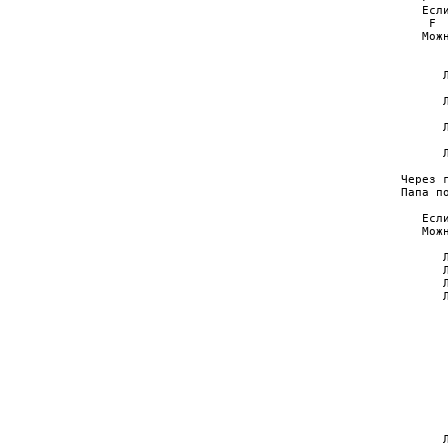
   Есл
    F 
   Мож
       
      Л
       
      Л
       
      Л
       
      Л
Через 
Папа п
   Есл
   Мож
      Л
      Л
      Л
      Л
      
      
      
      
      
      
      
       
      Л