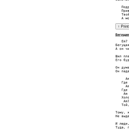
   Подр
   Прив
   Тво
Бегущая
   Em7

Бегуща
А он ч
Шил пл
Его бу
Он дум
Он пад
     Am
   Где 
     A
   Где
    Am 
   Холо
    Am
   Той
Тому, 
Не выд
И люди,
Туда, 