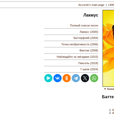
Accords's main page
|
LIN
Лакмус
Полный список песен
Лакмус (2000)
Баттерфляй (2004)
Точка необратимости (2006)
Фантом (2008)
Наблюдайте за звёздами (2015)
Пиксель (2018)
7 швов (2024)
▼ Some 
Батте
6
И