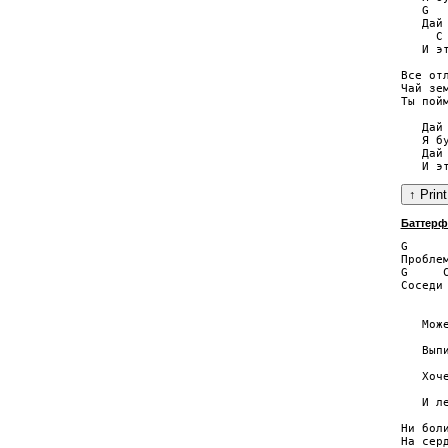
   G

   Дай 
     C

   И эт
Все отл
Чай зем
Ты пойм
   Дай 
   Я бу
   Дай 
Баттерф
G     
Пробле
G     
Соседи
      
   Мож
       
   Выпи
      
   Хоч
      
   И ле
Ни бол
На сер