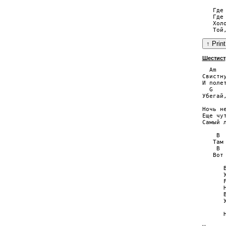
   Где 
   Где 
   Холо
Шестист
  Am

Свистну
И полет
  G    
Убегай,
Ночь не
Еще чу
Самый л
    B 
   Там
    B 
   Вот
      B
      У
      F
      Н
      B
      
       
      Н