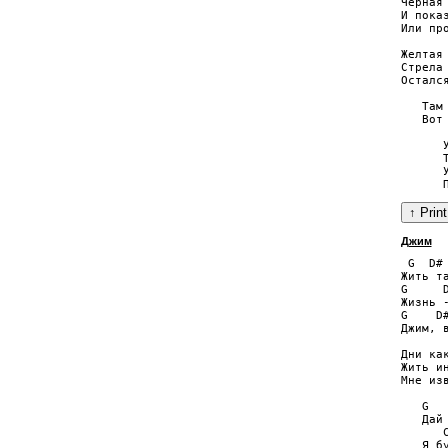
Черная 
И пока
Или про
Желтая 
Стрела
Осталс
   Там
   Вот
      У
      
      
Джим
 G  D#

Жить та
G     D
Жизнь -
G    D#
Джим, в
Дни как
Жить ин
Мне изв
   G

   Дай 
      C
   Я бу