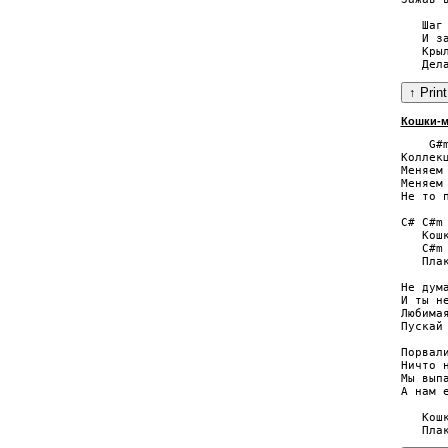
   Шаг
   И за
   Крыл
Кошки-
    G#m
Коллек
Меняем 
Меняем
Не то п
C# C#m 
   Кошк
   C#m
   Плак
Не дум
И ты не
Любима
Пускай 
Порвал
Ничто н
Мы вып
А нам е
   Кошк