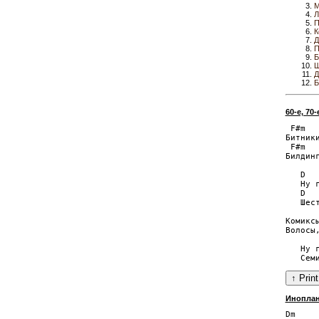
М
Л
П
К
Д
П
Б
Ш
Д
Б
60-е, 70-
 F#m   
Битники
 F#m   
Билдинг
   D   
   Ну г
   D   
   Шест
Комиксы
Волосы,
   Ну г
Иноплан
Dm    