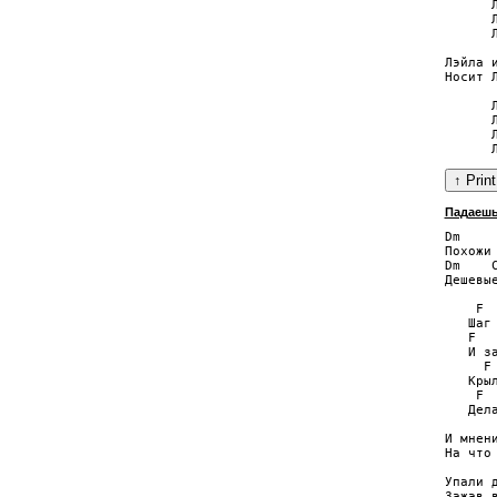
      Л
      Л
      Л
Лэйла 
Носит 
      Л
      Л
      Л
Падаешь
Dm    
Похожи
Dm    
Дешевы
    F  
   Шаг
   F   
   И за
     F 
   Крыл
    F 
   Дела
И мнен
На что
Упали 
Зажав 