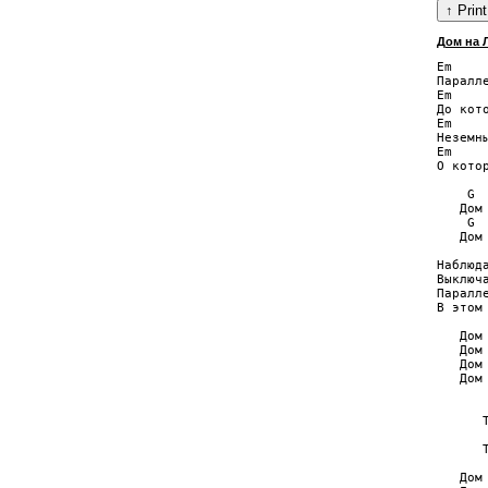
Дом на 
Em    
Паралл
Em     
До кот
Em     
Неземн
Em    
О кото
    G 
   Дом
    G 
   Дом
Наблюд
Выключ
Паралл
В этом
   Дом
   Дом
   Дом
   Дом
      
      
      
      
   Дом