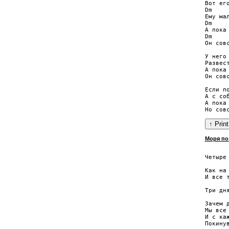
Вот ег
Dm     
Ему ма
Dm    
А пока
Dm    
Он сов
У него
Развес
А пока
Он сов
Если п
А с со
А пока
Моря по
       
Четыре 
      
Как на
И все т
      
Три дн
Зачем д
Мы все
И с каж
Покину