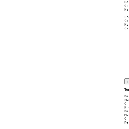
На
Он
На
Сг
Со
Кр
Си
  
  
  
  
  
  
  
  
  
То
Dm
Вм
G 
И 
Dm
Мы
G 
Пе