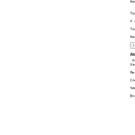
Ни
  
То
  
У 
  
То
  
Дю
 F
Хэй
  
Мы
  
Cл
  
Че
  
Вс
  
  
  
  
  
  
  
  