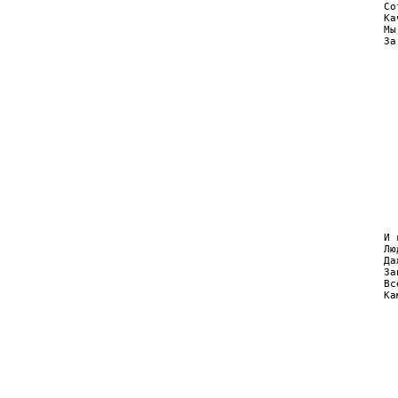
Со
Ка
Мы
За
  
  
  
  
  
  
  
  
  
  
  
  
И 
Лю
Да
За
Вс
Ка
  
  
  
  
  
  