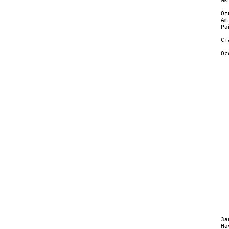
Мы
  
От
Am
Ра
  
Ст
  
Ос
  
  
  
  
  
  
  
  
  
  
  
  
  
  
  
  
  
  
  
  
За
На