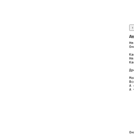
  
  
  
  
Де
Hm
Он
  
Ка
Hm
Ка
  
Др
Мо
Вс
А 
А 
  
  
  
  
  
  
  
  
Он