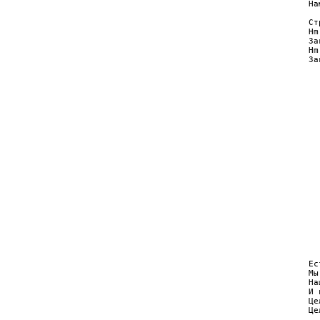
На
  
Ст
Hm
За
Hm
За
  
  
  
  
  
  
  
  
  
  
  
  
  
  
  
  
  
  
Ес
Мы
На
И 
Це
Це