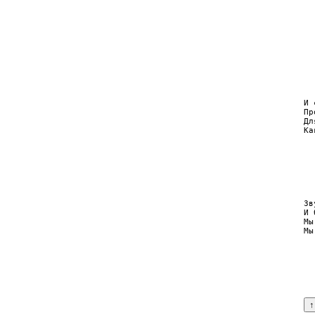
  
  
  
  
  
  
  
  
  
  
И 
Пр
Дл
Ка
  
  
  
  
  
Зв
И 
Мы
Мы
  
  
  
  