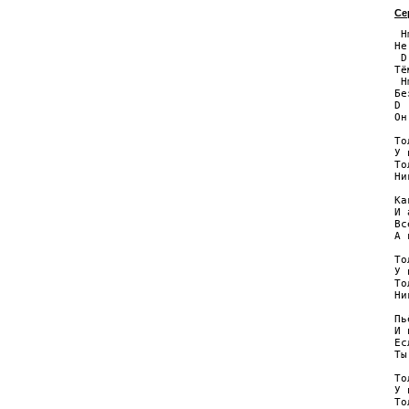
Се
 H
Не
 D
Тё
 H
Бе
D 
Он
То
У 
То
Ни
Ка
И 
Вс
А 
То
У 
То
Ни
Пь
И 
Ес
Ты
То
У 
То