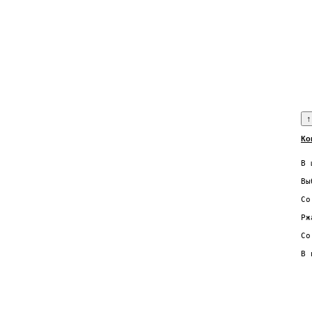
  
  
  
  
  
  
  
  
  
Ко
  
В 
  
Вы
  
Со
  
Рж
  
Со
  
В 
  
  
  
  
  