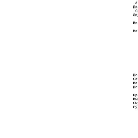
 A
До
 C
Лю
  
Вп
  
Но
  
  
  
  
  
  
  
  
Де
Со
Во
Де
Бр
Вы
См
Ру
  
  
  
  
  