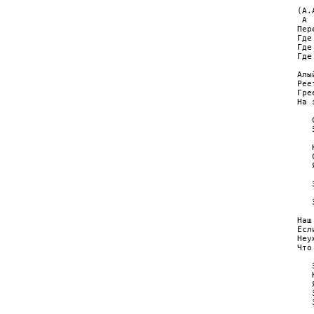
(А.
 A

Пер
Где
Где
Где
Алы
Рее
Гре
На 
   
   
   
   
   
   
   
   
   
   
Наш
Есл
Неу
Что
   
   
   
   
   