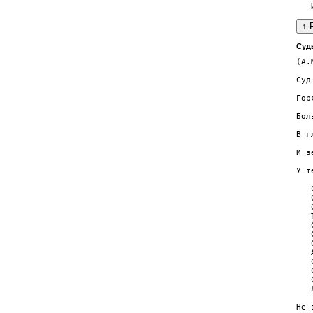
Суд
(А.
   
Суд
   
Гор
   
Бол
   
В г
   
И з
   
У т
   
   
   
   
   
   
   
   
   
   
   
   
Не 