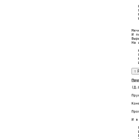
   
   
   
   
Меч
И п
Выр
На 
   
   
   
Пру
(Д.
   
Пру
   
Кон
   
Про
   
И в
   
   
   