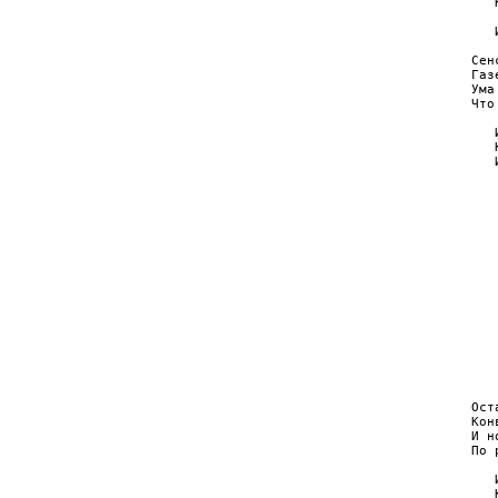
   
   
   
Сен
Газ
Ума
Что
   
   
   
   
   
   
   
   
   
   
   
   
   
   
   
   
   
Ост
Кон
И н
По 
   
   