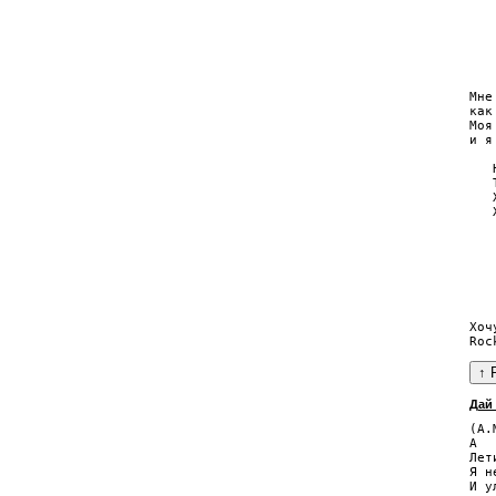
   
   
   
   
Мне
как
Моя
и я
   
   
   
   
   
   
   
   
   
Хоч
Дай
(А.
A

Лет
Я н
И у