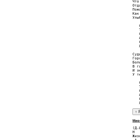
Что
Отд
Пож
Как
Улы
   
   
   
   
   
   
Суд
Гор
Бол
В г
И з
У т
   
   
   
   
   
Мир
(Д.
H

Жиз