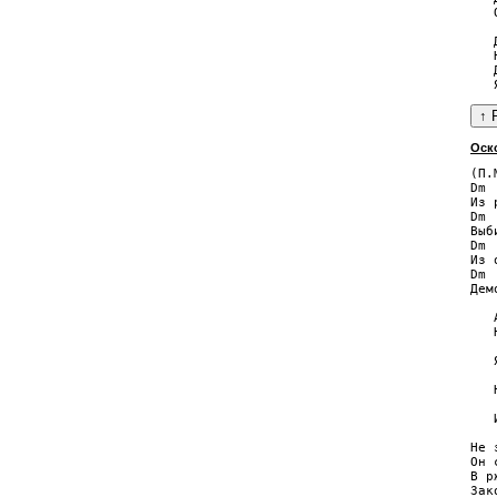
   
   
   
   
Оск
(П.
Dm 
Из 
Dm 
Выб
Dm 
Из 
Dm 
Дем
   
   
   
   
   
   
   
   
Не 
Он 
В р
Зак