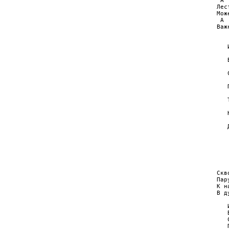
 A 
Лес
Мож
 A 
Важ
   
   
   
   
   
   
   
   
   
   
   
   
   
   
   
   
   
   
Скв
Пар
К н
В д
   
   
   
   