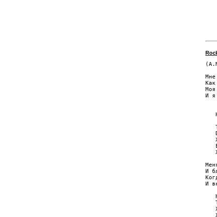
Roc
(А.
   
Мне
Как
Моя
И я
   
   
    
   
   D
   
   
   
Мен
И б
Ког
И в
   
   
   
   