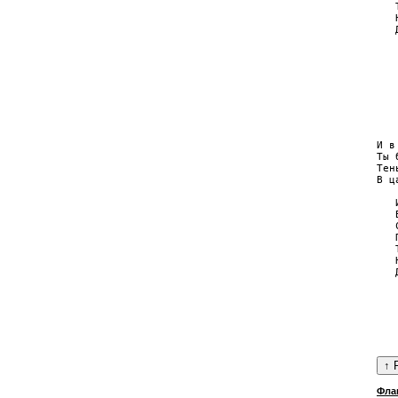
   
   
   
   
   
   
   
   
   
И в
Ты 
Тен
В ц
   
   
   
   
   
   
   
   
   
   
Фла