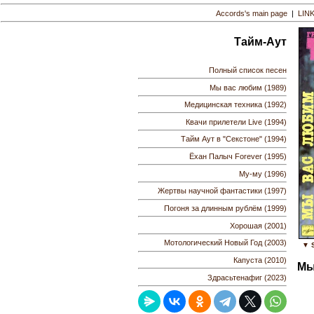
Accords's main page
|
LIN
Тайм-Аут
Полный список песен
Мы вас любим (1989)
Медицинская техника (1992)
Квачи прилетели Live (1994)
Тайм Аут в "Секстоне" (1994)
Ёхан Палыч Forever (1995)
Му-му (1996)
Жертвы научной фантастики (1997)
Погоня за длинным рублём (1999)
Хорошая (2001)
Мотологический Новый Год (2003)
▼ S
Капуста (2010)
Мы
Здрасьтенафиг (2023)