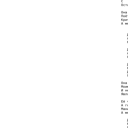
C  
Ост
Она
Поё
Кри
А м
   
   
   
   
   
   
   
   
   
   
   
   
Она
Мои
И н
Явл
Её 
А г
Ман
А м
   
   
   