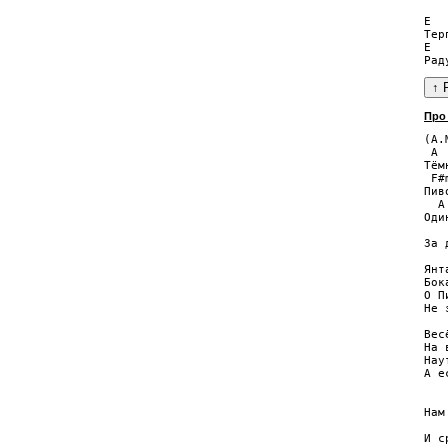
E  
Тер
E  
Про
(А.
 A 
Тём
 F#
Пив
  A
Оди
   
За 
Янт
Бок
О П
Не 
Вес
На 
Нау
А е
   
Нам
   
И с