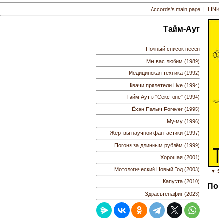
Accords's main page
|
LIN
Тайм-Аут
Полный список песен
Мы вас любим (1989)
Медицинская техника (1992)
Квачи прилетели Live (1994)
Тайм Аут в "Секстоне" (1994)
Ёхан Палыч Forever (1995)
Му-му (1996)
Жертвы научной фантастики (1997)
Погоня за длинным рублём (1999)
Хорошая (2001)
Мотологический Новый Год (2003)
▼ S
Капуста (2010)
По
Здрасьтенафиг (2023)