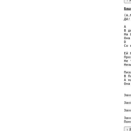
Баш
ДА!
A

В д
На 
Она
D  
Со 
Ей 
Про
Не 
Нез
Пиз
В П
А н
Она
   
Зах
   
Зах
   
Зах
   
Зах