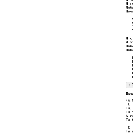
Я г
Люб
Ноч
   
   
   
   
Я с
И э
Пов
Пов
   
   
   
   
   
Бре
(А.
 E

Ты,
Ты 
А е
Ты 
 E 
Ты 