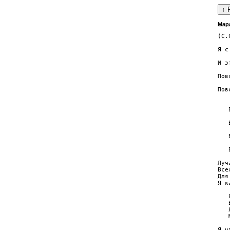
Мар
(С.
   
Я с
   
И э
   
Пов
   
Пов
   
   
   
   
   
   
   
   
Луч
Все
Для
Я к
   
   
   
   
Я ч