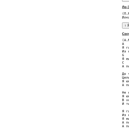
Ло-
Вок
Сос
(А.
A

Я г
Из 
G

Я е
C  
А п
До 
Цел
Я е
А п
Не 
Я е
В х
И т
Я г
Из 
Я е
А п