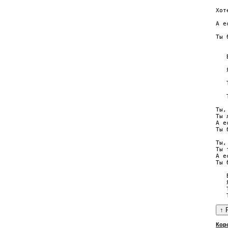
   
Хот
   
А е
   
Ты 
   
   
   
   
   
   
   
   
Ты,
Ты 
А е
Ты 
Ты,
Ты 
А е
Ты 
   
   
   
Кор