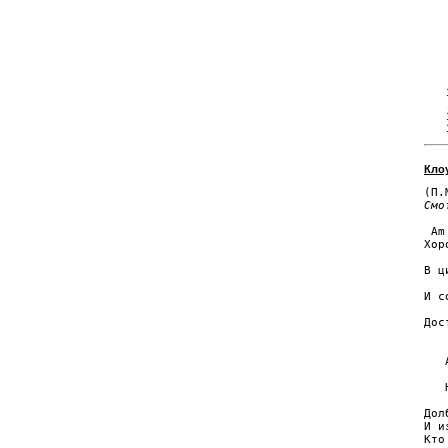
Кло
Смо
 Am
Хор
   
В ц
   
И с
   
Дос
   
   
   
   
Дол
И и
Кто