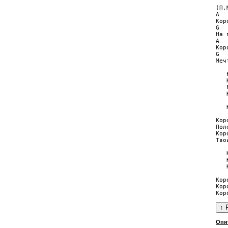
(П.
A

Кор
G  
На 
A

Кор
G  
Меч
   
   
   
   
   
   
Кор
Пол
Кор
Тво
   
   
   
Кор
Кор
Опя