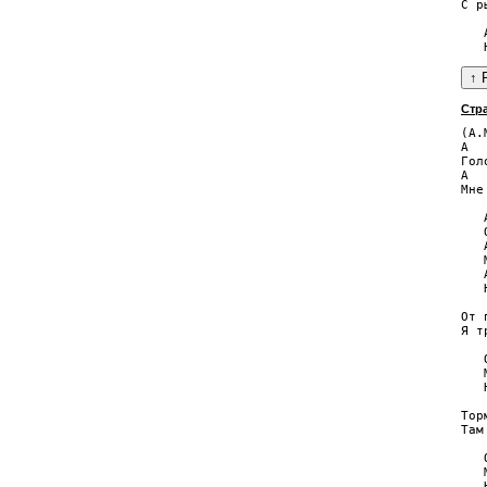
С р
   
Стр
(А.
A  
Гол
A  
Мне
   
   
   
   
   
   
От 
Я т
   
   
   
Тор
Там
   
   
   