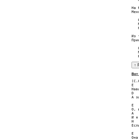
На 
Мен
   
   
   
Из 
При
   
   
Вот
(С.
E  
Нав
D  
А з
E

О, 
A

И я
H

Есл
E  
Она