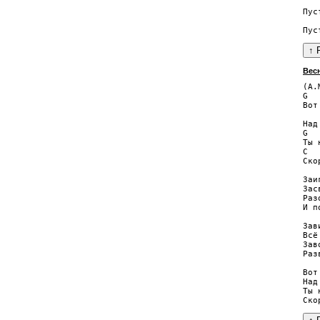
   
Пус
   
Вес
(А.
G  
Вот
   
Над
G  
Ты 
C  
Ско
Заи
Зас
Раз
И п
Зав
Всё
Зав
Раз
Вот
Над
Ты 