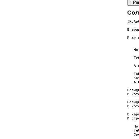
Сол
(К.Ар
     
Вчера
     
И жут
     
   Но
     
   Те
     
   В 
   То
   Ко
   А 
Солид
В кот
Солид
В кот
В кар
И стр
   Но
   Те
   Ср