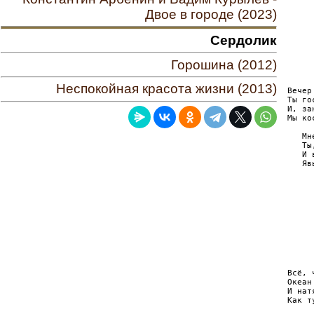
     
Двое в городе (2023)
     
     
Сердолик
     
     
Горошина (2012)
     
     
Неспокойная красота жизни (2013)
Вечер
Ты го
И, за
Мы ко
   Мн
   Ты
   И 
   Яв
     
     
     
     
     
     
     
     
Всё, 
Океан
И нат
Как т