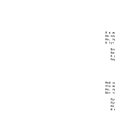
     
     
     
     
     
     
     
     
Я в ж
Не пл
Но, п
А тут
   Вх
   Бы
   К 
   По
     
     
     
     
Мой х
Что в
Но, п
Вот т
   Пу
   Пу
   Но
   И 