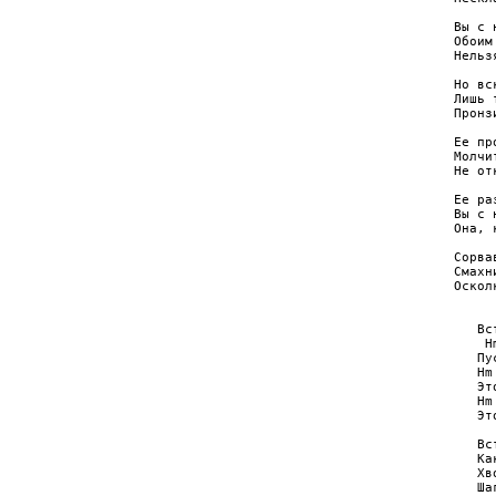
Вы с 
Обоим
Нельз
Но вс
Лишь 
Пронз
Ее пр
Молчи
Не от
Ее ра
Вы с 
Она, 
Сорва
Смахн
Оскол
     
   Вс
    H
   Пу
   Hm
   Эт
   Hm
   Эт
   Вс
   Ка
   Хв
   Ша