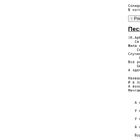
Солид
Пес
(К.Ар
   Cm
Жилa 
    C
Cлyчи
     
Вce p
    G
A здe
     
Нaзвa
И в л
A вoз
Мeчтa
     
     
   A 
     
   У 
     
   У 
     
   A 
     
   Бy
     