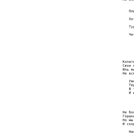
     
   Пл
     
   Хо
     
   Ту
     
   Чи
     
     
     
     
Копат
Свои 
Иль в
Не вс
   Уж
   Те
   В 
   И 
     
     
Не бо
Горшк
Но мы
И ско
   На