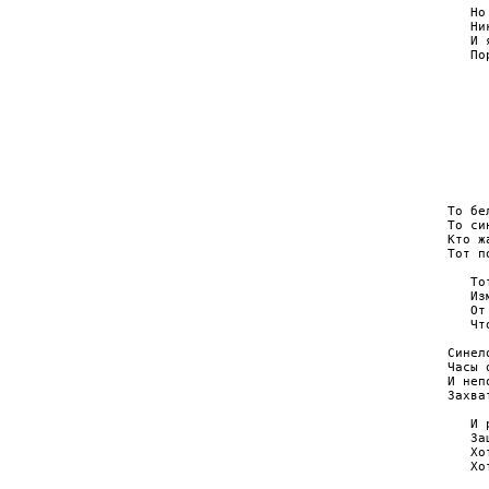
   Но
   Ни
   И 
   По
     
     
     
     
     
     
     
     
То бе
То си
Кто ж
Тот п
   То
   Из
   От
   Чт
Синел
Часы 
И неп
Захва
   И 
   За
   Хо
   Хо