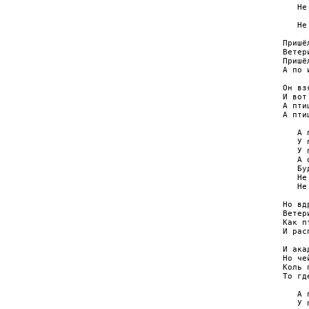
   Нe
     
   Нe
Пришё
Ветер
Пришё
А по 
Он вз
И вот
А пти
А пти
   А 
   У 
   У 
   А 
   Бу
   Не
   Не
Но вд
Ветер
Как п
И рас
И ака
Но че
Коль 
То гд
   А 
   У 