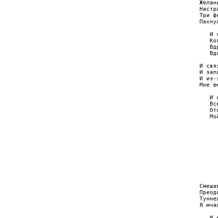
Желан
Настр
Три ф
Пахну
   И 
   Ко
   Вд
   Вд
И свя
И зап
И из-
Мне в
   И 
   Вс
   От
   Мо
     
     
     
     
     
     
     
     
Смеша
Преод
Тунне
Я мча
   И 