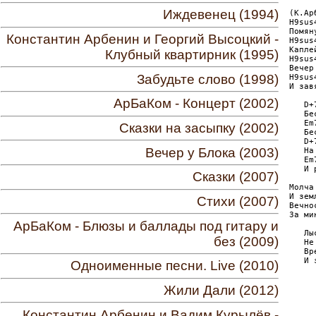
Иждевенец (1994)
(К.Ар
H9sus
Помян
Константин Арбенин и Георгий Высоцкий -
H9sus
Капле
Клубный квартирник (1995)
H9sus
Вечер
Забудьте слово (1998)
H9sus
И зав
     
АрБаКом - Концерт (2002)
   D+
   Бе
   Em
Сказки на засыпку (2002)
   Бе
   D+
Вечер у Блока (2003)
   На
   Em
   И 
Сказки (2007)
     
Молча
И зем
Стихи (2007)
Вечно
За ми
АрБаКом - Блюзы и баллады под гитару и
   Лы
без (2009)
   Не
   Вр
   И 
Одноименные песни. Live (2010)
     
Жили Дали (2012)
     
     
     
Константин Арбенин и Вадим Курылёв -
     