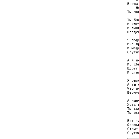
Вчера
    H
Ты по
Ты бы
И кле
И лин
Предс
Я под
Мне п
И мед
Спугн
А я и
И, сб
Вдруг
И ста
Я раз
А ты 
Что и
Верну
А нын
Хоть 
Ты съ
Ты ос
Вот т
Оваль
Стоит