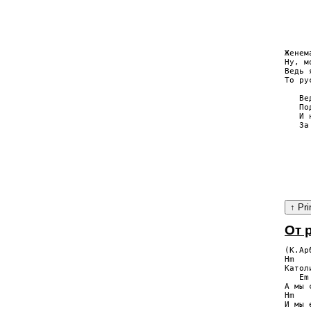
     
     
     
     
Женем
Ну, м
Ведь 
То ру
   Ве
   По
   И 
   За
     
     
     
     
     
От 
(К.Ар
Hm   
Катол
   Em
А мы 
Hm   
И мы 