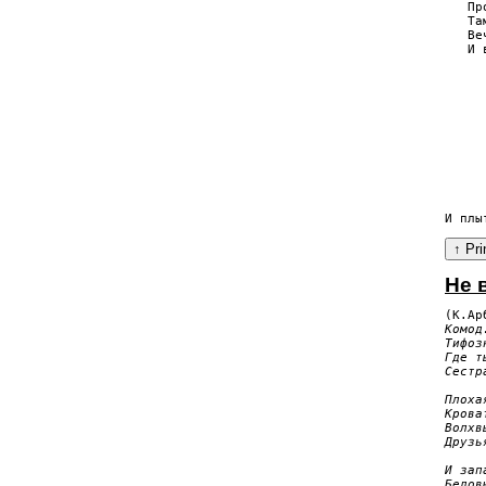
   Пр
   Та
   Ве
   И 
     
     
     
     
     
     
     
     
Не 
Комод
Тифоз
Где т
Сестр
Плоха
Крова
Волхв
Друзь
И зап
Бедов