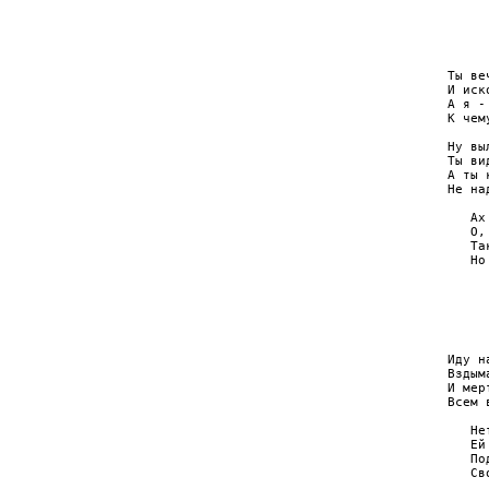
     
     
     
     
Ты ве
И иск
А я -
К чем
Ну вы
Ты ви
А ты 
Не на
   Ах
   О,
   Та
   Но
     
     
     
     
Иду н
Вздым
И мер
Всем 
   Не
   Ей
   По
   Св