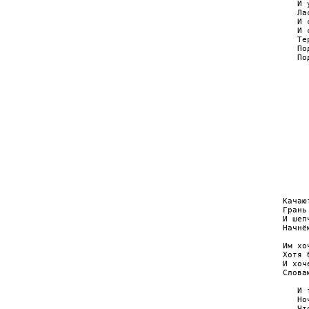
   И 
   Ла
   И 
   И 
   Те
   По
   По
     
     
     
     
     
     
     
     
     
     
     
     
Качаю
Грань
И шеп
Начнё
Им хо
Хотя 
И хоч
Слова
   И 
   Но
   Чт