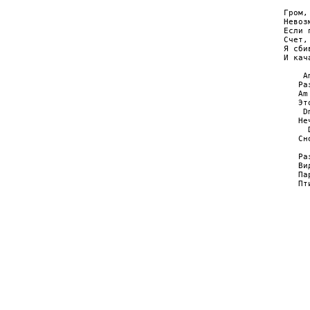
Гром,
Hевоз
Если 
Счет,
Я сби
И кач
    A
   Ра
   Am
   Эт
    D
   Hе
     
   Сн
   Ра
   Ви
   Па
   Пт
     
     
     
     
     
     
     
     
     
     
     
     