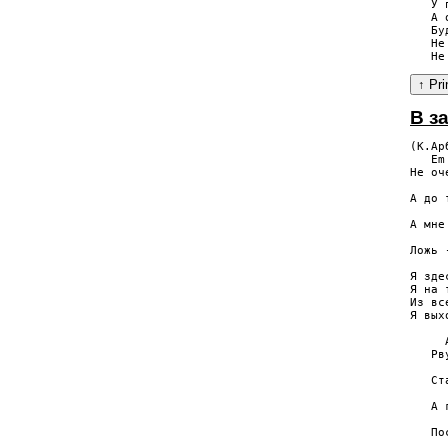
   У 
   А 
   Бу
   Не
В з
(К.Ар
   Em
Не оч
     
А до 
     
А мне
     
Ложь 
Я зде
Я на 
Из вс
Я вых
     
   Рв
     
   Ст
     
   А 
     
   По