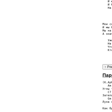
   И 
   И 
   На
     
     
Мои с
И мы 
Мы на
А зна
   Уж
   На
   Чт
   Кт
     
Пар
(К.Ар
   Am
Углы 
   C7
Затеп
   Gm
Луна 
     
Как б