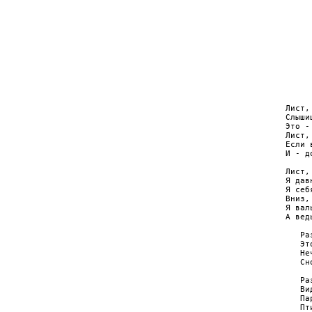
     
     
     
     
     
     
     
     
Лист,
Слыши
Это -
Лист,
Если 
И - д
Лист,
Я дав
Я себ
Вниз,
Я вал
А вед
   Ра
   Эт
   Hе
   Сн
   Ра
   Ви
   Па
   Пт