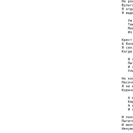
Но ро
Вульг
Я отд
Я выд
   Уж
   Те
   Мо
   Из
Крест
А бол
Я сел
Когда
   И 
   Пы
   И 
   Ул
Но ко
Песоч
Я не 
Корич
   А 
   Ка
   А 
   И 
И пон
Пытат
И мол
Ненуж