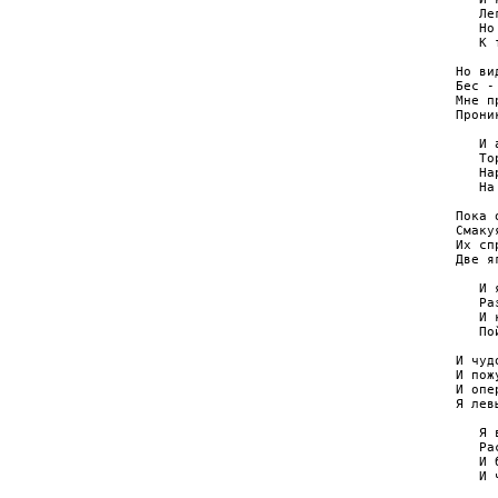
   Ле
   Но
   К 
Но ви
Бес -
Мне п
Прони
   И 
   То
   На
   На
Пока 
Смаку
Их сп
Две я
   И 
   Ра
   И 
   По
И чуд
И пож
И опе
Я лев
   Я 
   Ра
   И 
   И 