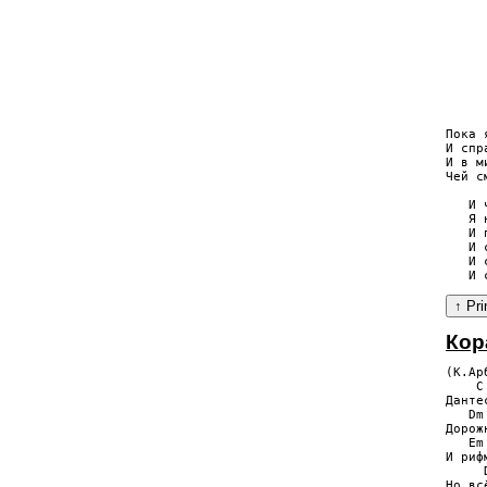
     
     
     
     
     
     
     
     
Пока 
И спр
И в м
Чей с
   И 
   Я 
   И 
   И 
   И 
Кор
(К.Ар
    C
Данте
   Dm
Дорож
   Em
И риф
     
Но вс