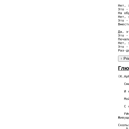
Hет, 
Это -
Hа об
Hет, 
Это -
Вмест
Да, э
Это -
Печал
Hет, 
Это -
Глю
(К.Ар
     
   См
     
   И 
     
   Мо
     
   С 
   F#
Живущ
     
Сколь
    D