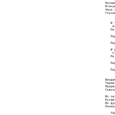
Ночны
Втиху
Часы 
Глухи
     
   И 
    A
   По
     
   По
     
   По
     
   И 
    C
   По
     
   По
     
   По
Бездо
Теряю
Прорв
Сквоз
Их сы
Кусаю
Их ду
Покин
   Тё