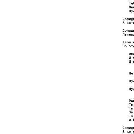
   Те
   Он
   Пу
Солид
В кот
Солид
Пьяня
Твой 
Но эт
   Он
   И 
   И 
     
   Не
     
   Пу
     
   Пу
     
   Од
   Ты
   Ты
   За
   Ты
   И 
Солид
В кот