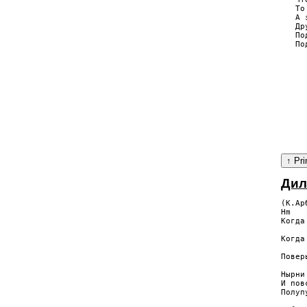
   То
   А 
   Др
   По
   По
     
     
     
     
     
     
     
Дил
(К.Ар
Hm   
Когда
     
Когда
     
Повер
Нырни
И пов
Полуп