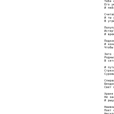
Тебя 
Его у
И пей
Счита
И ты 
В угр
Полуп
Истер
И вре
Подко
И кон
Чтобы
Зато 
Родны
В сет
И пут
Стрях
Суров
Спира
Бездо
Свет 
Храня
Не за
И рыц
Наивн
Поет 
Нескл