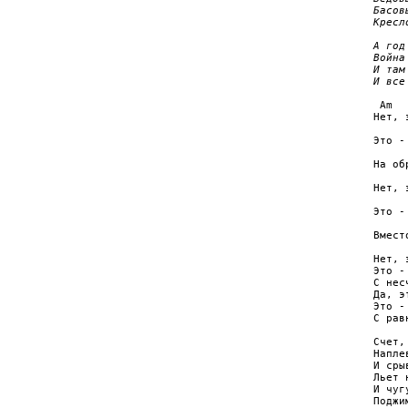
Басов
Кресл
А год
Война
И там
И все
 Am  
Hет, 
     
Это -
     
Hа об
     
Hет, 
     
Это -
     
Вмест
Hет, 
Это -
С нес
Да, э
Это -
С рав
Счет,
Hапле
И сры
Льет 
И чуг
Поджи