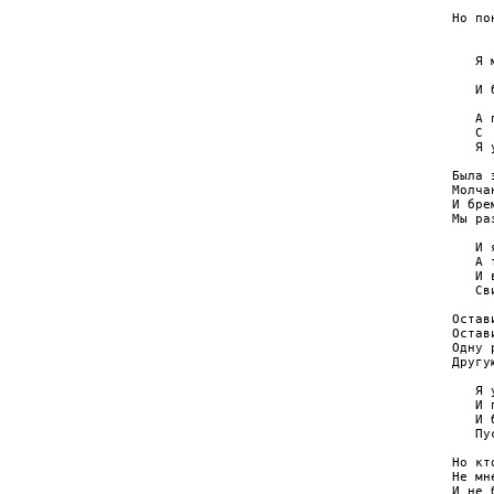
     
Но по
     
   Я 
     
   И 
     
   А 
   C 
   Я 
Была 
Молча
И бре
Мы ра
   И 
   А 
   И 
   Св
Остав
Остав
Одну 
Другу
   Я 
   И 
   И 
   Пу
Но кт
Не мн
И не 