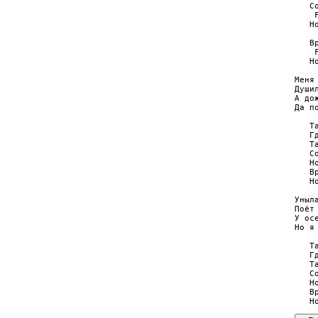
   С
    F
   Н
     
   В
    
   Н
Меня
Души
А до
Да п
   Т
   Г
   Т
   С
   Н
   В
   Н
Уныл
Поёт
У ос
Но я
   Т
   Г
   Т
   С
   Н
   В