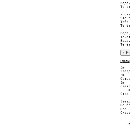
Вода,
Течёт
Я ока
Что р
Тебя
Течёт
Вода,
Течёт
Вода,
Гусли
Em  
Звёз
Em  
Оста
Em  
Свет
   E
Стра
Звёз
Не б
Плен
Скво
    
   Р
    