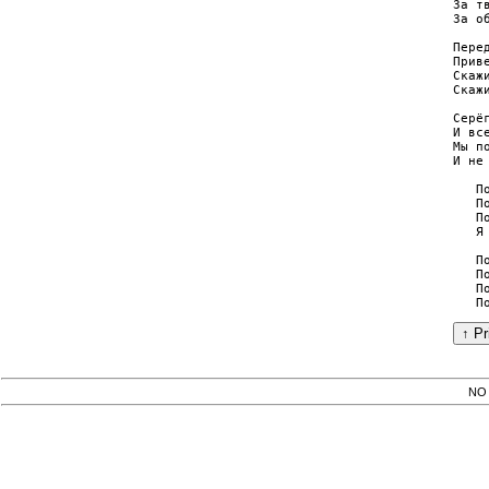
За т
За об
Перед
Прив
Скаж
Скаж
Серё
И вс
Мы п
И не 
   По
   По
   По
   Я 
   По
   По
   По
NO