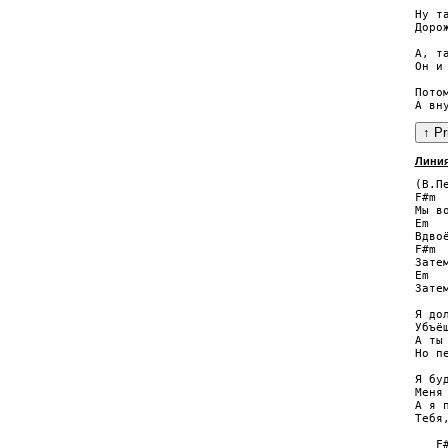
Ну т
Доро
А, т
Он и
Пото
Лини
(В.Пе
F#m  
Мы в
Em   
Вдвоё
F#m 
Зате
Em  
Зате
Я до
Убъё
А ты
Но п
Я бу
Меня 
А я п
Тебя
   F#