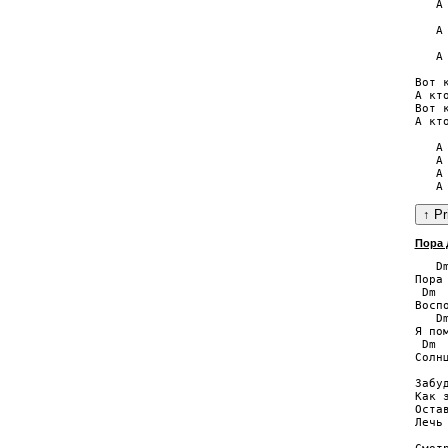
   А 
    
   А 
    
   А 
Вот 
А кт
Вот 
А кт
   А 
   А 
   А 
Пора 
   D
Пора
 Dm  
Воспо
   D
Я по
 Dm  
Солнц
Забу
Как з
Оста
Лечь 