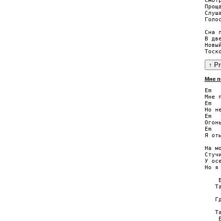
Смот
Прощ
Слуш
Голос
Сна 
В дв
Новы
Мне п
Em  
Мне 
Em  
Но н
Em   
Огон
Em   
Я от
На м
Стуч
У ос
Но я
    
   Т
    
   Г
     
   Т
    E