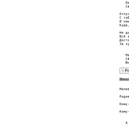
   E
   С
Отпу
С то
И кем
Куда,
Не до
Всё 
Досто
За з
     
   Ма
   C
Марих
    
Миле
    
Родн
    
Кому
    
Кому
    
   А 
    