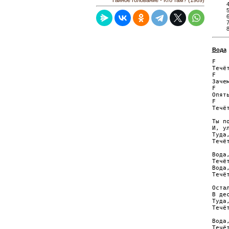
Тайное голование - Кто там? (1989)
Вода
F    
Течёт
F    
Зачем
F   
Опять
F    
Течёт
Ты по
И, ул
Туда,
Течёт
Вода,
Течёт
Вода,
Течёт
Остал
В дес
Туда,
Течёт
Вода,
Течёт