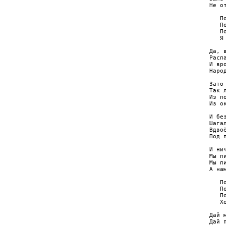
Не от
   По
   По
   По
   Я 
Да, 
Расп
И вр
Наро
Зато
Так 
Из п
Из ок
И бе
Шагал
Вдво
Под 
И ни
Мы п
Мы п
А на
   По
   По
   По
   Хо
Дай 
Дай 