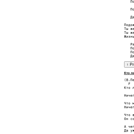
   П
    
   П
    
   Д
Подо
Ты ж
Ты ж
Жизн
   Р
   П
   П
Кто ле
(В.Пе
  F 
Кто 
    
Ниче
Что 
Ниче
Что 
Он с
А че
Да у