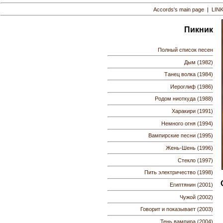
Accords's main page
|
LIN
Пикник
Полный список песен
Дым (1982)
Танец волка (1984)
Иероглиф (1986)
Родом ниоткуда (1988)
Харакири (1991)
Немного огня (1994)
Вампирские песни (1995)
Жень-Шень (1996)
Стекло (1997)
Пить электричество (1998)
Египтянин (2001)
Чужой (2002)
Говорит и показывает (2003)
Тень вампира (2004)