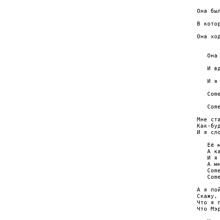
      
Она бы
      
В кото
      
Она хо
      
   Она
      
   И в
      
   И я
       
   Come
       
   Come
Мне ст
Как-бу
И я сл
   Её 
   А к
   И я 
   А мн
   Come
   Come
А я по
Скажу,
Что я 
Что Мэ