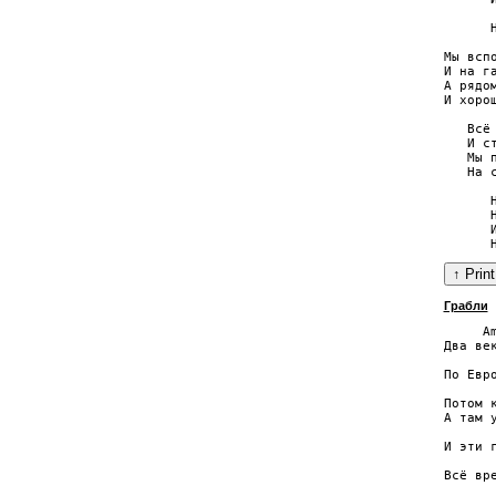
      
      
Мы всп
И на г
А рядо
И хоро
   Всё
   И с
   Мы 
   На 
      
      
      
Грабли
     Am
Два век
       
По Евро
      
Потом 
А там у
       
И эти г
      
Всё вр