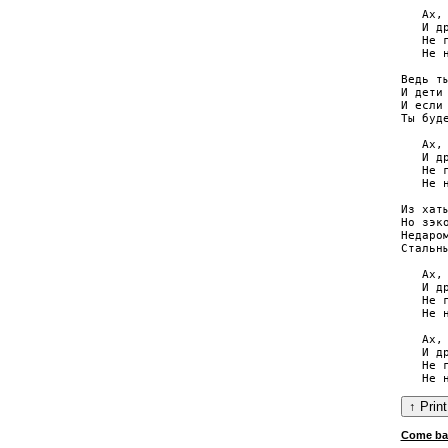
   Ах,
   И д
   Не 
   Не 
Ведь т
И дети 
И если
Ты буд
   Ах,
   И д
   Не 
   Не 
Из хаты
Но зэко
Недаром
Стальны
   Ах,
   И д
   Не 
   Не 
   Ах,
   И д
   Не 
Come ba