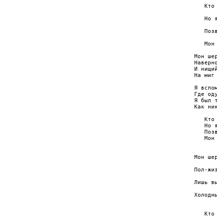
   Кто 
      
   Но 
      
   Поз
      
   Мон
Мон шер
Наверн
И нищий
На миг
Я вспо
Где од
Я был т
Как ни
   Кто 
   Но 
   Поз
   Мон
       
Мон шер
      
Пол-жи
       
Лишь вы
       
Холодны
       
   Кто 