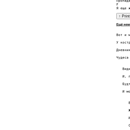
Пропада
F      
Ещё нем
       
Вот и м
       
У костр
       
Дневни
       
Чудеса 
       
   Види
      
   И, 
       
   Буд
       
   И мо
      
      
      
      
      
      
      
      