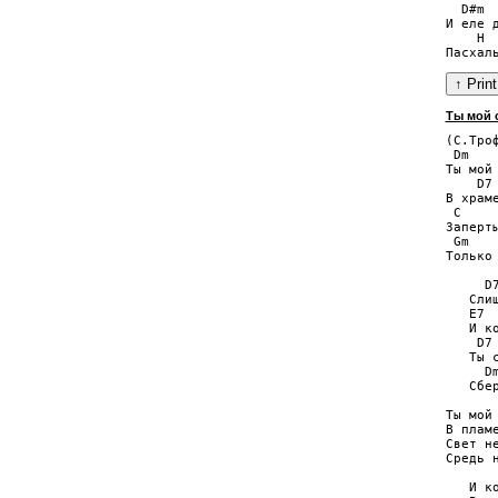
  D#m  
И еле д
    H 
Ты мой 
(С.Троф
 Dm    
Ты мой 
    D7 
В храме
 C     
Заперты
 Gm    
Только 
     D7
   Сли
   E7  
   И ко
    D7 
   Ты с
     D
   Сбе
Ты мой 
В пламе
Свет не
Средь н
   И ко