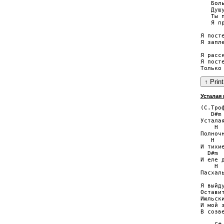
   Боль
   Душу
   Ты п
   Я пр
Я посте
Я запл
Я расс
Я посте
Усталая 
(С.Троф
   D#m 
Усталая
    H  
Полноч
   H  
И тихи
  D#m  
И еле д
    H 
Пасхал
Я выйд
Остави
Июльск
И мой 
В созв