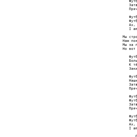
   Футб
   Затв
   Пряч
   Футб
   Футб
   Ах, 
   I am
Мы стро
Нам пок
Мы за п
Но вот
   Футб
   Боль
   К тё
   Заки
   Футб
   Наши
   Затв
   Пряч
   Футб
   Футб
   Затв
   Пряч
   Футб
   Футб
   Ах, 
   I am
      