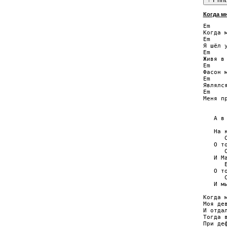
Когда м
Em     
Когда м
Em     
Я шёл у
Em    
Живя в
Em     
Фасон м
Em     
Являлся
Em    
Меня п
       
   А в 
       
   На 
      
   О т
      C
   И Ма
      E
   О т
      
   И м
Когда м
Моя дев
И отда
Тогда в
При деф