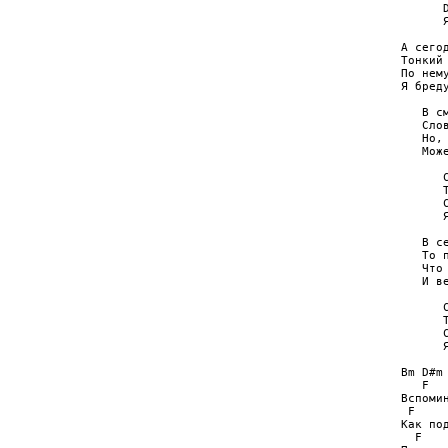
      
      
А сего
Тонкий
По нем
Я бред
   В с
   Сло
   Но,
   Мож
      
      
      
      
   В с
   То 
   Что
   И в
      
      
      
      
Bm D#m

   F   
Вспомин
 F     
Как под
  F    