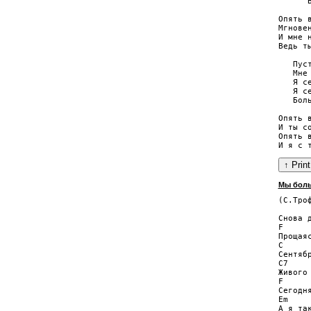
      В
Опять в
Мгнове
И мне 
Ведь ты
   Пус
   Мне 
   Я с
   Я с
   Бол
Опять в
И ты со
Опять в
Мы боль
(С.Троф
      
Снова 
F      
Прощаяс
C      
Сентябр
C7

Живого 
F      
Сегодня
Em     
А я так