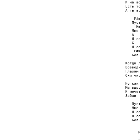
И на во
Есть т
А ты вс
    F#m
   Пус
     Hm
   Мне 
   A   
   Я с
   G   
   Я с
    F#
   Бол
Когда л
Возводи
Глазам
Они чис
Но как 
Мы вдр
И мече
Забыв п
   Пус
   Мне 
   Я с
   Я с
   Бол
       
      
      