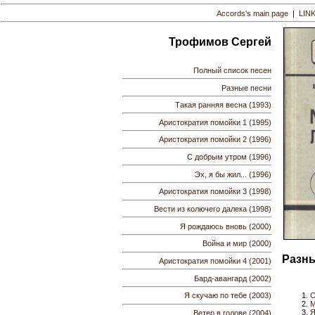
Accords's main page
|
LIN
Трофимов Сергей
Полный список песен
Разные песни
Такая ранняя весна (1993)
Аристократия помойки 1 (1995)
Аристократия помойки 2 (1996)
С добрым утром (1996)
Эх, я бы жил... (1996)
Аристократия помойки 3 (1998)
Вести из колючего далека (1998)
Я рождаюсь вновь (2000)
Война и мир (2000)
Разны
Аристократия помойки 4 (2001)
Бард-авангард (2002)
О
Я скучаю по тебе (2003)
М
Я
Ветер в голове (2004)