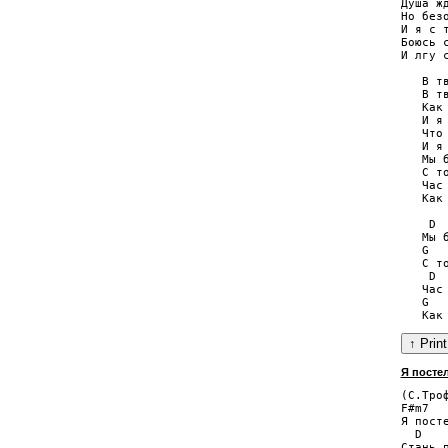
Душа жд
Но безо
И я с т
Боюсь 
И лгу 
   В тв
   В тв
   Как
   И я 
   Что 
   И я
   Мы б
   С то
   Час 
   Как 
    D

   Мы б
   G   
   С то
    D  
   Час 
   G   
Я посте
(С.Троф
F#m7   
Я посте
  D    
Стань п