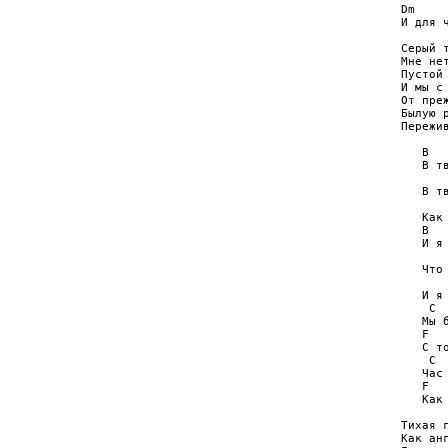
Dm    
И для 
Серый 
Мне нет
Пустой
И мы с 
От преж
Былую р
Пережи
   B   
   В тв
       
   В тв
       
   Как
   B   
   И я 
       
   Что 
       
   И я
    C

   Мы б
   F   
   С то
    C  
   Час 
   F   
   Как 
Тихая 
Как анг