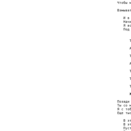
Чтобы м
       
Взмыват
   И в 
   Начи
   Я в
   Под 
       
      Т
       
      А
       
      Т
      
      А
       
      Т
       
      Т
       
      
       
      Ж
Позади 
Ты со м
Я с тоб
Еще тыс
   В эт
   В эт
   Пуст