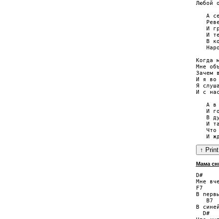
Любой 
   А с
   Реве
   И г
   И т
   В к
   Нар
Когда м
Мне объ
Зачем 
И я во 
Я слуша
И с на
   А в
   И го
   В д
   И т
   Что
Мама сн
D#

Мне вче
F7

В первы
   B7

В синей
  D#
