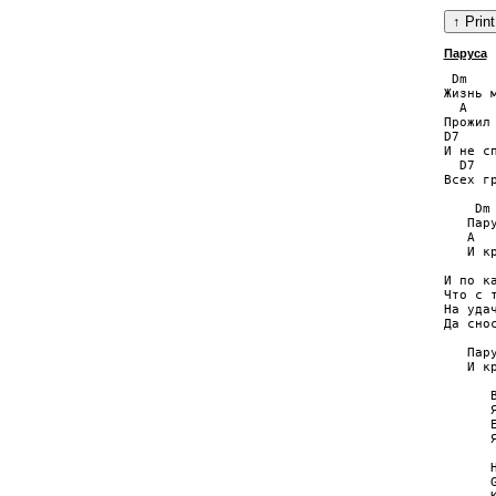
Паруса
 Dm    
Жизнь 
  A    
Прожил
D7    
И не с
  D7  
Всех г
    Dm 
   Пар
   A  
   И к
И по ка
Что с 
На уда
Да сно
   Пар
   И к
      B
      
      E
      Я
       
      Н
      G