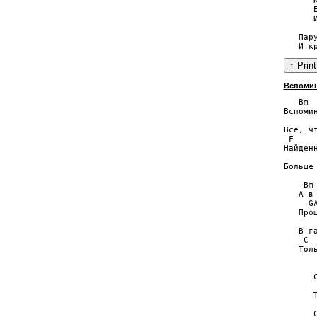
      К
      E
      И
   Пар
Вспомин
   Bm

Вспоми
       
Всё, ч
 F

Найденн
       
Больше 
    Bm

   А в
     G#
   Прош
      
   В г
    C  
   Тол
      
      
      
      
      
      