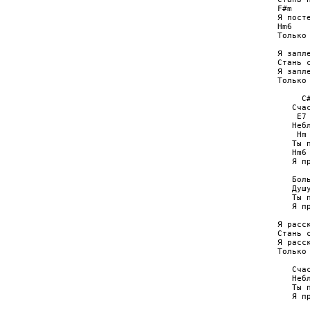
F#m    
Я посте
Hm6    
Только 
Я запл
Стань с
Я запл
Только 
     C#
   Счас
    E7 
   Небл
    Hm 
   Ты п
   Hm6 
   Я пр
   Боль
   Душу
   Ты п
   Я пр
Я расск
Стань с
Я расск
Только 
   Счас
   Небл
   Ты п
   Я пр