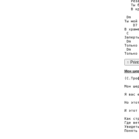
   Реза
   Ты 
   В к
 Dm    
Ты мой 
    D7 
В храме
 C     
Заперты
 Dm    
Только 
 Dm    
Мон шер
(С.Троф
       
Мон шер
      
Я вас 
       
Но этот
      
И этот
Как ст
Где вет
Увидеть
Понять
       