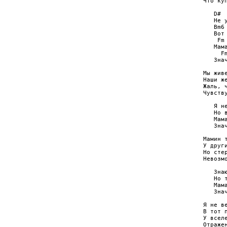
Что куп
   D#  
   Не у
   Bm6 
   Вот 
    Fm 
   Мама
     F
   Зна
Мы живе
Наши же
Жаль, ч
Чувству
   Я не
   Но в
   Мама
   Зна
Мамин т
У други
Но стер
Невозмо
   Знаю
   Но т
   Мама
   Зна
Я не ве
В тот п
У вселе
Отражен