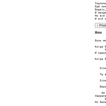
Терпени
Ещё ник
Видать
И вроде
Но всё 
Жена
       
Боль мо
       
Когда б
      F
И крыло
       
Когда б
       
   Если
       
   Ты в
       
   Есл
       
   Вери
    Am

Умирала
      E
Но была
       