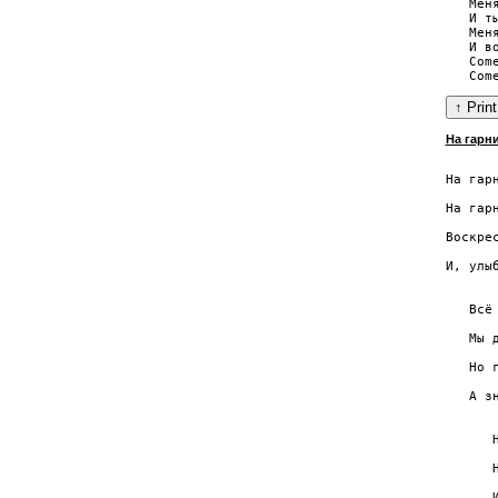
   Мен
   И т
   Мен
   И в
   Come
На гарн
       
На гар
       
На гар
      
Воскре
       
И, улы
       
   Всё
      
   Мы 
       
   Но 
       
   А з
      
      
      
      
      
      