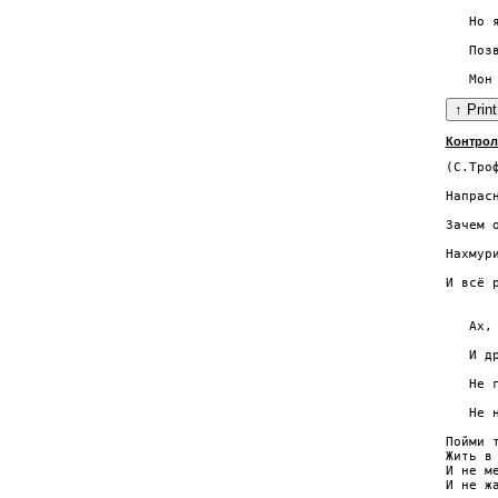
      
   Но 
      
   Поз
      
Контро
(С.Троф
      
Напрас
       
Зачем 
       
Нахмур
       
И всё 
      
   Ах,
       
   И д
      
   Не 
      
   Не 
Пойми 
Жить в
И не м
И не ж