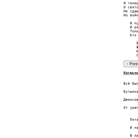
Я тепер
О свято
Не сдаю
Но войн
   И п
   И ря
   Тол
   Кто
      
      
      
Когда-н
       
Всё был
       
Бутылк
       
Джинсо
       
От ура
       
   Пяти
       
   И н
      
   В л