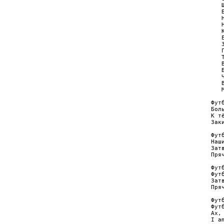
      Ш
      Б
      
      
      
      
      
      
      
      
      
      
      
      М
   Футб
   Боль
   К тё
   Заки
   Футб
   Наши
   Затв
   Пряч
   Футб
   Футб
   Затв
   Пряч
   Футб
   Футб
   Ах, 