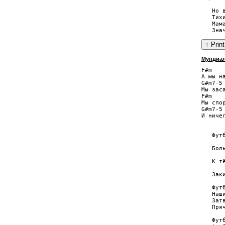
   Но в
   Тихи
   Мама
Мундиа
F#m

А мы на
G#m7-5 
Мы зас
F#m

Мы спо
G#m7-5 
И ниче
       
   Футб
       
   Боль
       
   К тё
       
   Заки
   Футб
   Наши
   Затв
   Пряч
   Футб