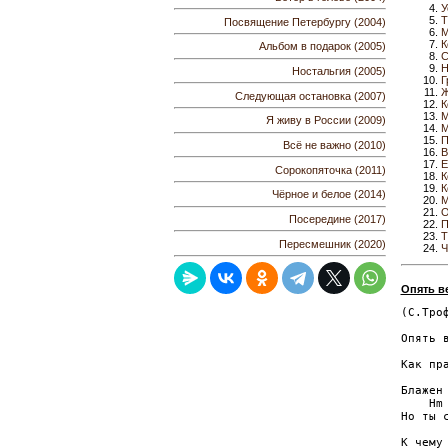
У
Т
Посвящение Петербургу (2004)
М
К
Альбом в подарок (2005)
C
Н
Ностальгия (2005)
Г
Ж
Следующая остановка (2007)
К
М
Я живу в России (2009)
М
П
Всё не важно (2010)
В
Е
Сорокопяточка (2011)
К
К
Чёрное и белое (2014)
М
О
Посередине (2017)
П
Т
Пересмешник (2020)
Ч
Опять в
(С.Троф
       
Опять в
       
Как пра
      
Блажен
    Hm 
Но ты с
К чему 