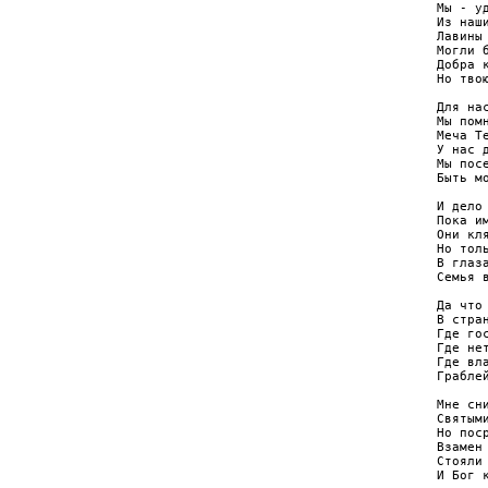
Мы - уд
Из наши
Лавины
Могли б
Добра к
Но тво
Для нас
Мы помн
Меча Т
У нас д
Мы посе
Быть м
И дело 
Пока им
Они кл
Но толь
В глаза
Семья 
Да что 
В стра
Где го
Где нет
Где вла
Грабле
Мне сни
Святыми
Но пос
Взамен 
Стояли 
И Бог 