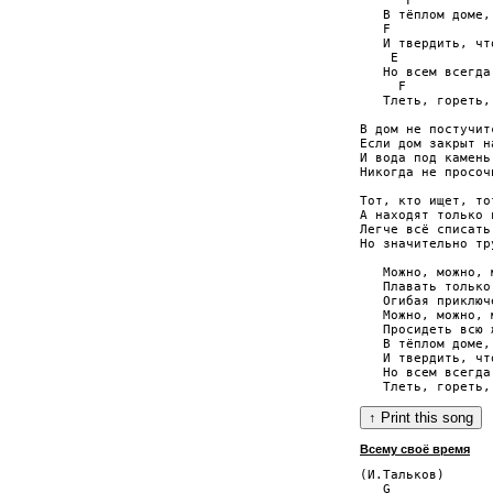
      F          
   В тёплом доме,
   F

   И твердить, чт
    E

   Но всем всегда
     F           
   Тлеть, гореть,
В дом не постучит
Если дом закрыт н
И вода под камень
Никогда не просоч
Тот, кто ищет, то
А находят только в
Легче всё списать
Но значительно тр
   Можно, можно, 
   Плавать только
   Огибая приключе
   Можно, можно, 
   Просидеть всю 
   В тёплом доме,
   И твердить, чт
   Но всем всегда
Всему своё время
(И.Тальков)

   G             