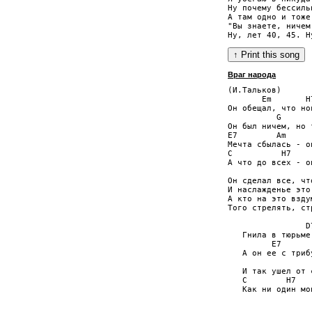
Ну почему бессиль
А там одно и тоже
"Вы знаете, ничем
Враг народа
(И.Тальков)

       Em       H
Он обещал, что но
          G      
Он был ничем, но 
E7        Am     
Мечта сбылась - о
C          H7    
А что до всех - о
Он сделал все, чт
И наслажденье это
А кто на это взду
Того стрелять, ст
                D
   Гнила в тюрьме
         E7      
   А он ее с триб
                 
   И так ушел от 
   C        H7   
   Как ни один мо
                 