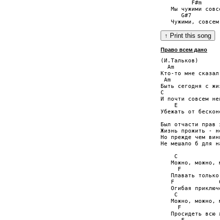
         F#m

   Мы чужими совсе
      G#7         
Право всем дано
(И.Тальков)

  Am             
Кто-то мне сказал
 Am              
Быть сегодня с жи
C                 
И почти совсем не
    E            
Убежать от бескон
Был отчасти прав 
Жизнь прожить - н
Но прежде чем вин
Не мешало б для н
    C

   Можно, можно, 
     F           
   Плавать только
   F             G
   Огибая приключе
    C

   Можно, можно, 
     F           
   Просидеть всю 