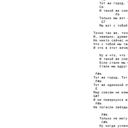
   Тот же город. 
   Cm

   И такой же снег
           Fm

   Только мы вот 
    G7           
   Мы вот с тобой
Точно так же, точ
И, наверно, думае
Но никто сейчас н
Что с тобой мы та
И что в этот вече
   Ну и что, что 
   И такой же снег
   Если стали мы в
   Стали мы вдруг
 F#m             
Тот же город. Тот
 F#m             
Тот же одинокой л
 E

Мир совсем не изме
G#7               
И не повернулся вс
 F#m             
Не погасли звёзды
    F#m

   Только не могу
    C#m

   Ну когда успели