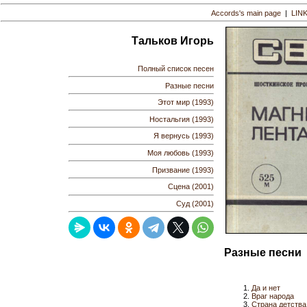
Accords's main page
|
LIN
Тальков Игорь
Полный список песен
Разные песни
Этот мир (1993)
Ностальгия (1993)
Я вернусь (1993)
Моя любовь (1993)
Призвание (1993)
Сцена (2001)
Суд (2001)
Разные песни
Да и нет
Враг народа
Страна детства