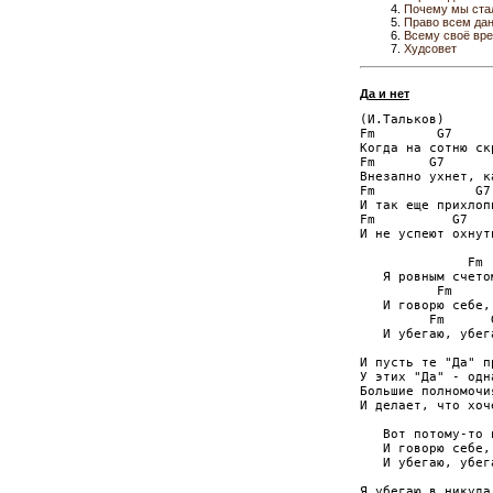
Почему мы ста
Право всем да
Всему своё вр
Худсовет
Да и нет
(И.Тальков)

Fm        G7     
Когда на сотню ск
Fm       G7      
Внезапно ухнет, к
Fm             G7 
И так еще прихлоп
Fm          G7   
И не успеют охнут
              Fm 
   Я ровным счето
          Fm     
   И говорю себе,
         Fm      
   И убегаю, убег
И пусть те "Да" п
У этих "Да" - одн
Большие полномочи
И делает, что хоч
   Вот потому-то 
   И говорю себе,
   И убегаю, убег
Я убегаю в никуда