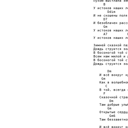
Пухом выстлана зем
     B

У истоков наших ле
       Ddim

И не скошены поля,
     D7

И безоблачен рассв
     Gm

У истоков наших ле
     A7          D
У истоков наших ле
Зимней сказкой па
Дождь струится зол
В босоногой той ст
Всем нам милой и р
В босоногой той ст
Дождь струится зо
       Dm

   И всё вокруг к
    Gm

   Как в волшебном
      C

   В той, всегда 
     F            
   Сказочной стран
        Dm

   Там добрые улы
       Gm

   Открытые сердца
        Gm6      
   Там беззаветно
   И всё вокруг к