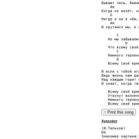
Бывают часы, быва
    Am           
Когда не везёт, н
    G            
Нигде и ни в чём,
    Am           
И крутимся мы, и 
       C         
   Но мы забываем
           D     
   Что всему своё
       C         
   Немного терпен
       D         
   Всему своё вре
И если с тобой иг
Ведь жизнь нам да
Над каждым горит 
И знает, когда тв
   Всему своё вре
   Утихнут волнен
   Немного терпен
Худсовет
(И.Тальков)

Dm

Знакомая картина:
