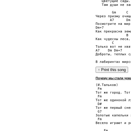
   Цветущие сады..
   Там души не за
        Gm     C 
Через призму очищ
       A7      Dm

Посмотрите на мир:
Dm+7              
Как прекрасна зем
               B 
Как чудесны леса,
        C        
Только вот не хва
A7    Dm Dm+7    
Доброты, теплых с
                 
Почему мы стали чуж
(И.Тальков)

 Fm              
Тот же город. Тот
 Fm              
Тот же одинокой л
 D#

Тот же первый сне
 G7               
Золотые капельки з
 Fm              
Весело играют и р
    Fm
