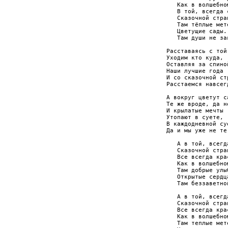
   Как в волшебном
   В той, всегда 
   Сказочной стран
   Там тёплые мет
   Цветущие сады..
   Там души не за
Расставаясь с той
Уходим кто куда,

Оставляя за спиной
Наши лучшие года

И со сказочной стр
Расстаемся навсегд
А вокруг цветут са
Те же вроде, да не
И крылатые мечты

Утопают в суете,

В каждодневной суе
Да и мы уже не те.
   А в той, всегд
   Сказочной стран
   Все всегда кра
   Как в волшебном
   Там добрые улы
   Открытые сердца
   Там беззаветно
   А в той, всегд
   Сказочной стран
   Все всегда кра
   Как в волшебном
   Там теплые мет