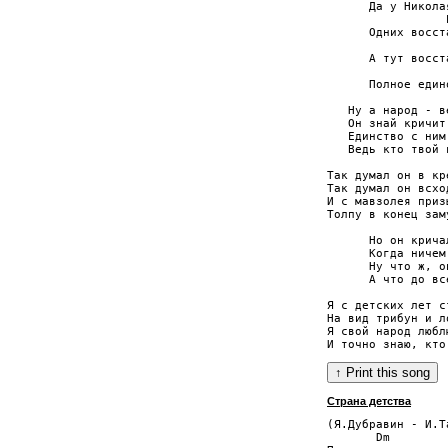
      Да у Никола
                 
      Одних восст
                 
      А тут восст
                 
      Полное един
   Ну а народ - в
   Он знай кричит
   Единство с ним
   Ведь кто твой 
Так думал он в кр
Так думал он всхо
И с мавзолея приз
Толпу в конец зам
      Но он крича
      Когда ничем
      Ну что ж, о
      А что до вс
Я с детских лет с
На вид трибун и л
Я свой народ любл
Страна детства
(Я.Дубравин - И.Та
       Dm
