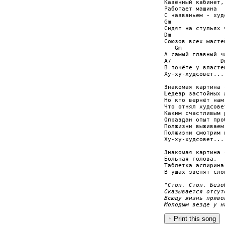
Казённый кабинет,

Работает машина

С названьем - худс
Gm

Сидят на стульях ч
Dm

Союзов всех мастей
   Gm             
А самый главный чл
A7              Dm
В почёте у властей
Ху-ху-худсовет...

Знакомая картина -
Шедевр застойных л
Но кто вернёт нам 
Что отнял худсовет
Каким счастливым р
Оправдан опыт проб
Полжизни выживаем,
Полжизни смотрим в
Ху-ху-худсовет...

Знакомая картина -
Больная голова,

Таблетка аспирина

В ушах звенят слов
"Стоп. Стоп. Безо
Сказывается отсут
Всюду жизнь приво
Молодым везде у н