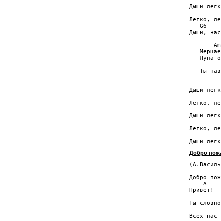
         
Дыши легко
         
Легко, ле
   G6    
Дыши, нас
       Am7
   Мерцае
   Луна о
         
   Ты нав
         
Дыши легко
         
Легко, ле
         
Дыши легко
         
Легко, ле
         
Добро пож
(А.Василь
         
Добро пож
    A

Привет! 

         
Ты словно
         
Всех нас 