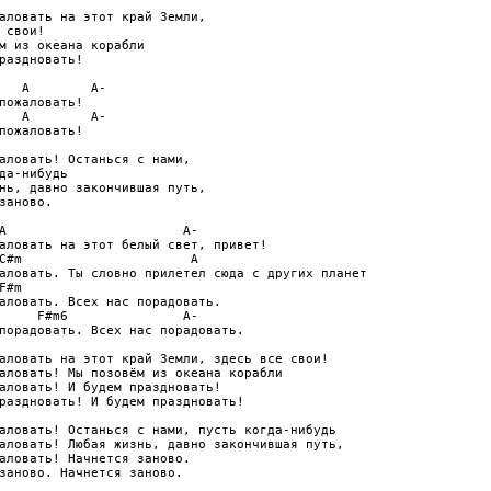
аловать на этот край Земли, 

 свои! 

м из океана корабли

раздновать! 

   A        A-

пожаловать! 

   A        A-

пожаловать! 

аловать! Останься с нами, 

да-нибудь

нь, давно закончившая путь,

заново.

A                       A-

аловать на этот белый свет, привет! 

C#m                      A

аловать. Ты словно прилетел сюда c других планет

F#m

аловать. Всех нас порадовать. 

     F#m6               A-

порадовать. Всех нас порадовать.

аловать на этот край Земли, здесь все свои! 

аловать! Мы позовём из океана корабли

аловать! И будем праздновать! 

раздновать! И будем праздновать!

аловать! Останься с нами, пусть когда-нибудь

аловать! Любая жизнь, давно закончившая путь,

аловать! Начнется заново.

заново. Начнется заново.
