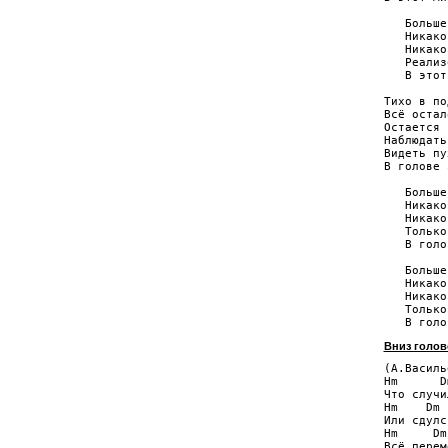
   Больше
   Никако
   Никако
   Реализ
   В этот
Тихо в по
Всё остал
Остается 
Наблюдать
Видеть пу
В голове 
   Больше
   Никако
   Никако
   Только
   В голо
   Больше
   Никако
   Никако
   Только
Вниз голов
(А.Василь
Hm      D
Что случи
Hm    Dm 
Или сдулс
Hm     Dm
Всё перем