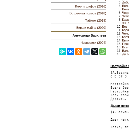
Добр
Боль
Ключ к шифру (2016)
Вниз
Черд
Встречная полоса (2018)
Зеле
Кам
Тайком (2019)
3007
Без 
Вира и майна (2020)
Кора
Чело
Александр Васильев
Ковч
Выпу
Черновики (2004)
Пис
Всё 
Вал
До в
Настройка 
(А.Василь
C D D# D

         
Настройка
Вошла без
Настройка
Лови свой
Дыши легк
(А.Василь
         
Дыши легко
         
Легко, ле