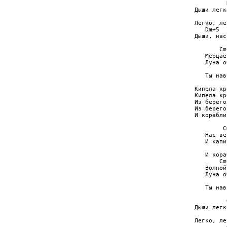
         
Дыши легко
         
Легко, ле
   Dm+5  
Дыши, нас
       Cm6
   Мерцае
   Луна о
         
   Ты нав
Кипела кр
Кипела кр
Из берегов
Из берего
И корабли
        Cm
   Нас ве
   И капи
         
   И кора
       Cm6
   Волной
   Луна о
         
   Ты нав
         
Дыши легко
         
Легко, ле