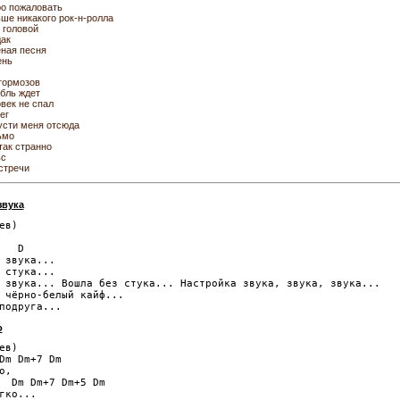
о пожаловать
ше никакого рок-н-ролла
 головой
ак
ная песня
ень
тормозов
бль ждет
век не спал
ег
сти меня отсюда
ьмо
так странно
ьс
стречи
звука
ев)

   D

 звука...

 стука...

 звука... Вошла без стука... Настройка звука, звука, звука...

 чёрно-белый кайф...

о
ев)

Dm Dm+7 Dm

,

  Dm Dm+7 Dm+5 Dm

гко...
