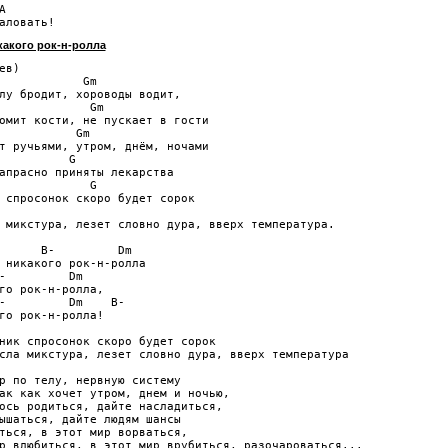


акого рок-н-ролла
ев)

            Gm

лу бродит, хороводы водит,

             Gm

омит кости, не пускает в гости

           Gm

т ручьями, утром, днём, ночами

          G

апрасно приняты лекарства

             G

 спросонок скоро будет сорок

 микстура, лезет словно дура, вверх температура.

      B-         Dm

 никакого рок-н-ролла

-         Dm

го рок-н-ролла,

-         Dm    B-

го рок-н-ролла!

ник спросонок скоро будет сорок

сла микстура, лезет словно дура, вверх температура

р по телу, нервную систему

ак как хочет утром, днем и ночью,

ось родиться, дайте насладиться,

ышаться, дайте людям шансы

ться, в этот мир ворваться,

р влюбиться, в этот мир врубиться, разочароваться...
