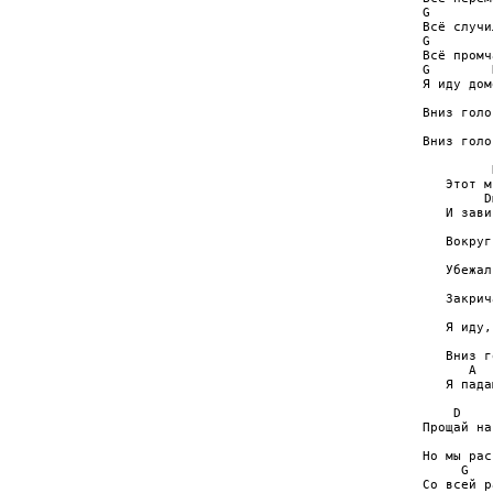
G        
Всё случи
G        
Всё промч
G        
Я иду домо
         
Вниз голо
         
Вниз голо
         
   Этот м
        D
   И зави
         
   Вокруг
         
   Убежал
         
   Закрич
         
   Я иду,
         
   Вниз г
      A  
   Я пада
    D    
Прощай на
         
Но мы рас
     G   
Со всей р