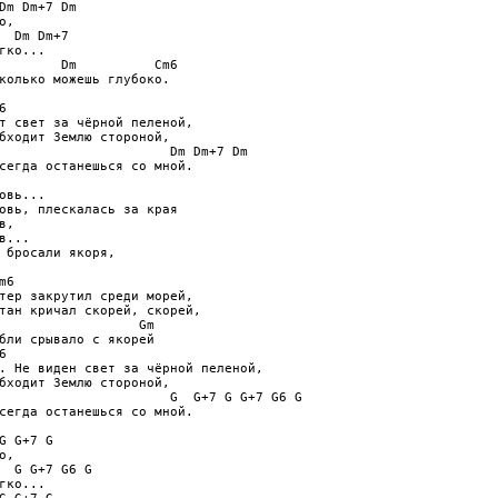
Dm Dm+7 Dm

,

  Dm Dm+7

гко...

        Dm          Cm6

колько можешь глубоко.



т свет за чёрной пеленой,

бходит Землю стороной,

                      Dm Dm+7 Dm

сегда останешься со мной.

овь...

овь, плескалась за края

,

в...

 бросали якоря,

6

тер закрутил среди морей,

тан кричал скорей, скорей,

                  Gm

бли срывало с якорей



. Не виден свет за чёрной пеленой,

бходит Землю стороной,

                      G  G+7 G G+7 G6 G

сегда останешься со мной.

G G+7 G

,

  G G+7 G6 G

гко...
