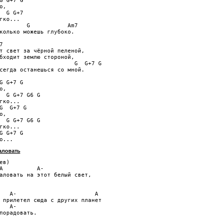
G G+7 G

,

  G G+7

гко...

        G           Am7

колько можешь глубоко.



т свет за чёрной пеленой,

бходит землю стороной,

                      G  G+7 G  

сегда останешься со мной.

G G+7 G

,

  G G+7 G6 G

гко...

G  G+7 G

,

  G G+7 G6 G

гко...

G G+7 G

аловать
ев)

A          A-

аловать на этот белый свет, 

   A-                       A

 прилетел сюда с других планет

   A-

порадовать.
