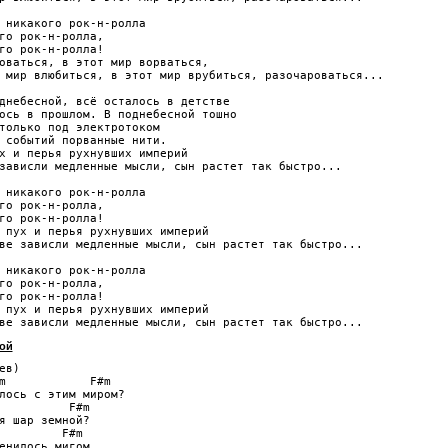
 никакого рок-н-ролла

го рок-н-ролла,

го рок-н-ролла!

оваться, в этот мир ворваться,

 мир влюбиться, в этот мир врубиться, разочароваться...

днебесной, всё осталось в детстве

ось в прошлом. В поднебесной тошно

только под электротоком

 событий порванные нити.

х и перья рухнувших империй

зависли медленные мысли, сын растет так быстро...

 никакого рок-н-ролла

го рок-н-ролла,

го рок-н-ролла!

 пух и перья рухнувших империй

ве зависли медленные мысли, сын растет так быстро...

 никакого рок-н-ролла

го рок-н-ролла,

го рок-н-ролла!

 пух и перья рухнувших империй

ой
ев)

m            F#m

лось с этим миром?

          F#m

я шар земной?

         F#m

енилось мигом,
