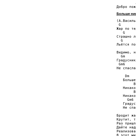
         A
Больше ник
(А.Василь
 G       
Жар по те
   G     
Страшно л
  G      
Льётся по
         
Видимо, н
  Gm     
Градусник
 Gm6

Не спасла
    Dm   
   Больше
        B
   Никако
        B
   Никако
     Gm6

   Градус
   Не спа
Бродит жа
Крутит, т
Раз пришл
Дайте над
Реализова
В этот ми