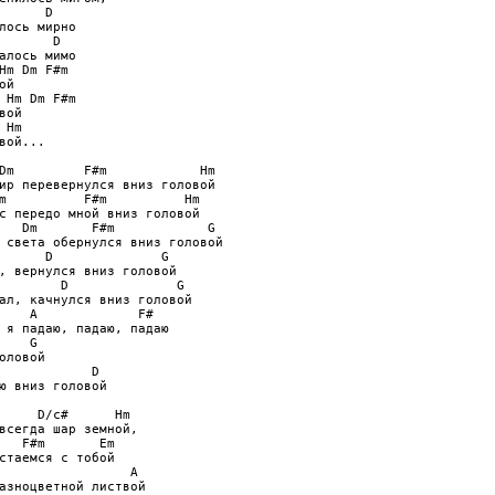
      D

лось мирно

       D

алось мимо

Hm Dm F#m

й

 Hm Dm F#m

вой

 Hm

вой...

Dm         F#m            Hm

ир перевернулся вниз головой

m          F#m          Hm

с передо мной вниз головой

   Dm       F#m            G

 света обернулся вниз головой

      D              G

, вернулся вниз головой

        D              G

ал, качнулся вниз головой

    A             F#

 я падаю, падаю, падаю

    G

оловой

            D

ю вниз головой

     D/c#      Hm

всегда шар земной,

   F#m       Em

стаемся с тобой

                 A

азноцветной листвой
