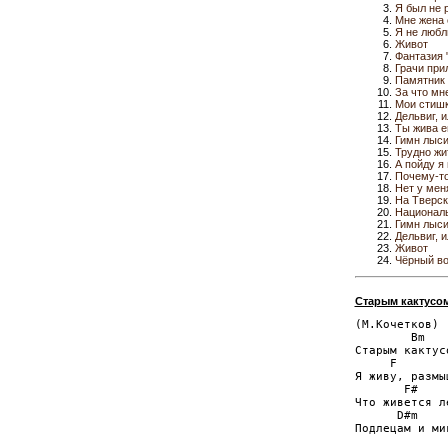
Я был не р
Мне жена 
Я не любл
Живот
Фантазия 
Грачи при
Памятник
За что мн
Мои стишк
Дельвиг, 
Ты жива е
Гимн лыс
Трудно жи
А пойду я 
Почему-то
Нет у мен
На Тверск
Националь
Гимн лыс
Дельвиг, 
Живот
Чёрный в
Старым кактусом
(М.Кочетков)

        Bm   
Старым кактус
     F       
Я живу, размы
       F#    
Что живется л
      D#m    
Подлецам и ми