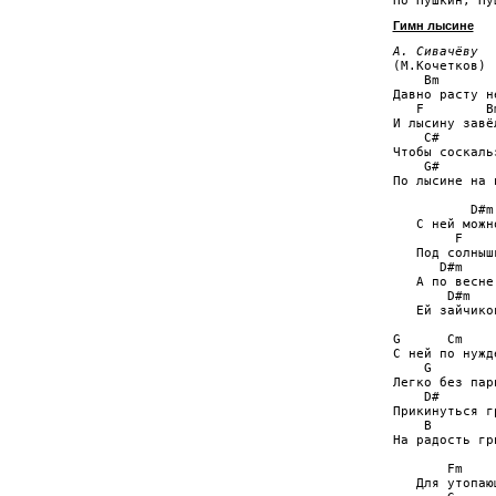
Гимн лысине
А. Сивачёву

(М.Кочетков)

    Bm

Давно расту н
   F        Bm
И лысину завёл
    C#

Чтобы соскаль
    G#        
По лысине на п
          D#m

   С ней можн
        F    
   Под солныш
      D#m     
   А по весне
       D#m    
   Ей зайчико
G      Cm

С ней по нужд
    G         
Легко без пари
    D#

Прикинуться г
    B         
На радость гри
       Fm

   Для утопаю