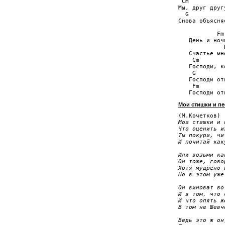
 Cm          
Мы, друг друг
  G          
Снова объясня
           Fm
   День и ноч
             
   Счастье мн
    Cm       
   Господи, к
    G        
   Господи от
    Fm       
Мои стишки и пес
Мои стишки и 
Что оценить и
Ты покури, чи
И почитай как
Или возьми ка
Он тоже, гово
Хотя мудрёно 
Но в этом уже
Он виноват во
И в том, что 
И что опять ж
В том не Шевч
Ведь это ж он