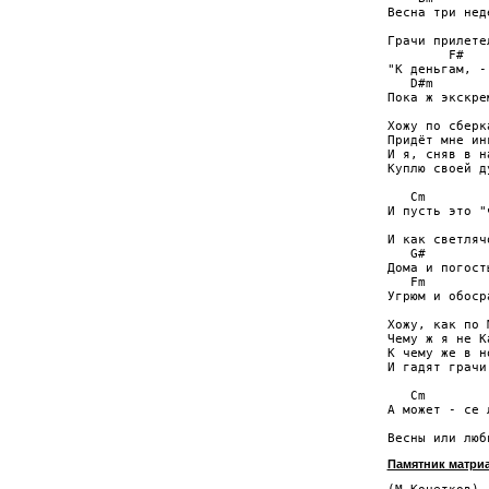
Весна три нед
             
Грачи прилете
        F#   
"К деньгам, -
   D#m       
Пока ж экскре
Хожу по сберк
Придёт мне ин
И я, сняв в н
Куплю своей д
   Cm        
И пусть это "
             
И как светляч
   G#        
Дома и погост
   Fm         
Угрюм и обоср
Хожу, как по 
Чему ж я не К
К чему же в н
И гадят грачи
   Cm        
А может - се 
             
Памятник матри