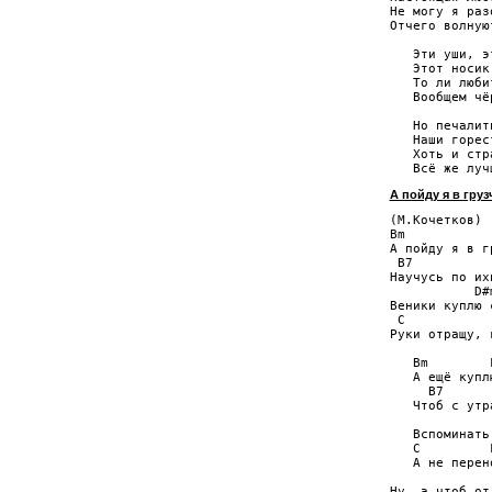
Не могу я раз
Отчего волнуют
   Эти уши, эт
   Этот носик
   То ли люби
   Вообщем чё
   Но печалит
   Наши горес
   Хоть и стр
А пойду я в груз
(М.Кочетков)

Bm           
А пойду я в г
 B7          
Научусь по их
           D#
Веники куплю 
 C           
Руки отращу, 
   Bm        
   А ещё купл
     B7      
   Чтоб с утр
             
   Вспоминать
   C         
   А не перен
Ну, а чтоб от