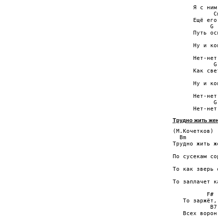
             
      Я с ним
            Cm
      Ещё его
           G 
      Путь ос
              
      Ну и ко
              
      Нет-нет
            G
      Как све
              
      Ну и ко
              
      Нет-нет
            G
Трудно жить жен
(М.Кочетков)

  Bm

Трудно жить ж
             
По сусекам сор
             
То как зверь 
             
То заплачет ка
          F#

   То заржёт,
           B7
   Всех ворон