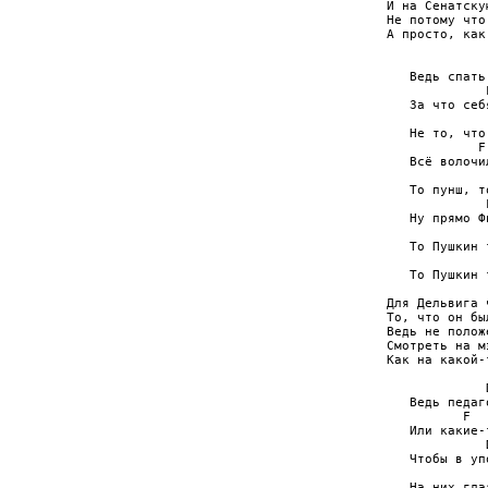
И на Сенатску
Не потому что
А просто, как
             
   Ведь спать
             
   За что себ
             
   Не то, что
            F
   Всё волочи
             
   То пунш, т
             
   Ну прямо Ф
             
   То Пушкин 
             
   То Пушкин 
Для Дельвига 
То, что он бы
Ведь не полож
Смотреть на м
Как на какой-
             
   Ведь педаг
          F  
   Или какие-
             
   Чтобы в уп
             
   На них гла