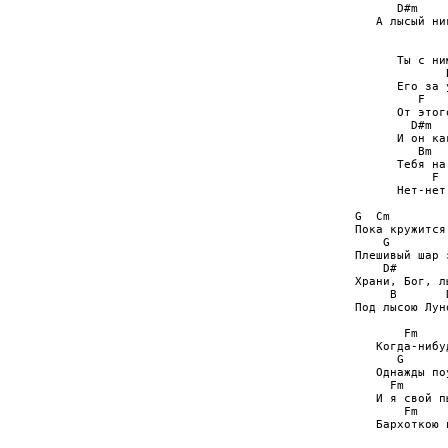
      D#m     
   А лысый ник
             
      Ты с ни
             B
      Его за 
         F   
      От этог
        D#m

      И он ка
         Bm

      Тебя на
           F 
      Нет-нет
G  Cm

Пока кружится 
    G        
Плешивый шар з
    D#

Храни, Бог, л
     B       D
Под лысою Луно
       Fm

   Когда-нибу
      G       
   Однажды поу
     Fm      
   И я свой п
       Fm     
   Бархоткою п