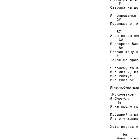
    F        
Сварила на до
             
Я попрощался 
   G#        
Подальше от ж
   B7        
А за окном зи
    G#       
И дворник Вал
    Bm       
Слепил жену о
   F         
Такая не прог
Я почему-то в
И в жизни, из
Мне скажут - 
Я не люблю граж
А.Смогулу

   Hm

Я не люблю гр
             
Прощаний и ра
Я в эту жизнь
             
Хоть вкривь и
      Hm

   Меня не ра