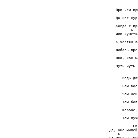
             
   При чем пр
             
   Да нос кур
             
   Когда с пр
          G  
   Или кушетк
             
   К чертям л
             
   Любовь пре
             
   Она, как м
             
   Чуть-чуть 
             
      Ведь да
             
      Сам вос
             
      Чем мен
             
      Тем бол
             
      Короче,
             
      Тем луч
           Cm
Да, мне милей
    G        