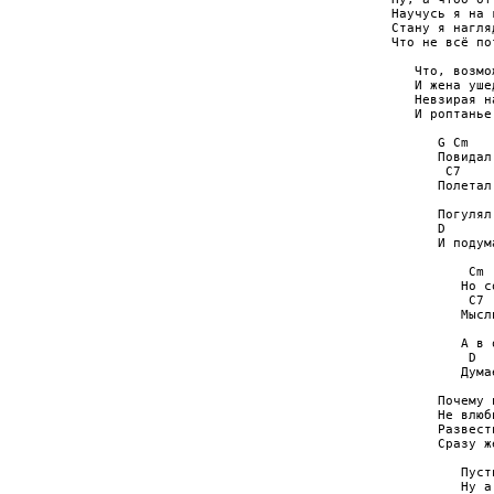
Научусь я на 
Стану я нагля
Что не всё по
   Что, возмо
   И жена уше
   Невзирая н
   И роптанье
      G Cm   
      Повидал
       C7    
      Полетал
             
      Погулял
      D      
      И подум
          Cm 
         Но с
          C7 
         Мысл
             
         А в 
          D  
         Дума
      Почему 
      Не влюб
      Развест
      Сразу ж
         Пуст
         Ну а