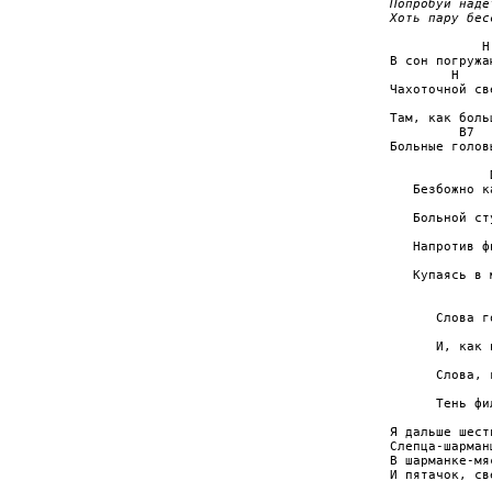
Попробуй наде
Хоть пару бес
            H
В сон погружа
        H    
Чахоточной св
             
Там, как боль
         B7  
Больные голов
             
   Безбожно к
             
   Больной ст
             
   Напротив ф
             
   Купаясь в 
             
      Слова г
             
      И, как 
             
      Слова, 
             
      Тень фи
Я дальше шест
Слепца-шарман
В шарманке-мя
И пятачок, св