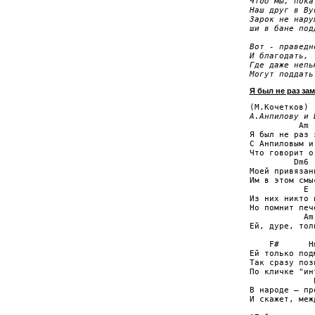
Чтоб мы, пока
Наш друг в Ву
Зарок не наруш
ши в бане подд
Вот - праведн
И благодать,

Где даже непью
Могут поддать
Я был не раз зам
А.Анпилову и 

          Am

Я был не раз 
С Анпиловым и
Что говорит о
         Dm6

Моей привязан
Им в этом смы
           E

Из них никто 
Но помнит печ
           Am

Ей, дуре, тол
    F#      Hm
Ей только под
Так сразу поз
По кличке "ин
             E
В народе – пр
И скажет, меж
              