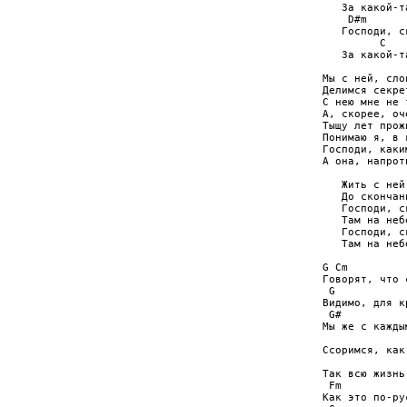
   За какой-т
    D#m      
   Господи, с
         C   
   За какой-т
Мы с ней, сло
Делимся секре
С нею мне не 
А, скорее, оч
Тыщу лет прож
Понимаю я, в 
Господи, каки
А она, напрот
   Жить с ней
   До скончан
   Господи, с
   Там на неб
   Господи, с
   Там на неб
G Cm         
Говорят, что 
 G           
Видимо, для к
 G#          
Мы же с кажды
             
Ссоримся, как
             
Так всю жизнь
 Fm          
Как это по-ру