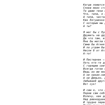
Когда ложатся
Слова моих ст
То даже тени 
Что, типа, я 
А типа, чисто
Как Евтушенко
С которым мы 
А ты?

Я мог бы с Пу
Дружить на др
Да что там, и
Мне бы могла 
Сама бы Агния 
И по утрам бы
Несли б от Аг
А-то! 

И Пастернак –
Хоть кто-то д
С горящею све
Всегда готов 
Ведь он же мн
А не какая-ни
А не Демьян, 
Забывший друг
Вот сук!

И сам я, что 
Порою сам себ
Взлечу, как д
Над равнодушн
И трудно перео