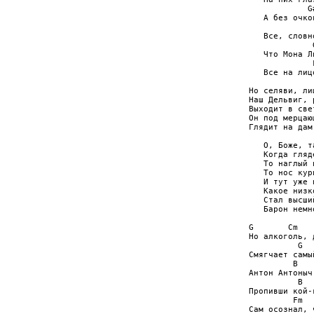
            G
   А без очко
             
   Все, словн
             
   Что Мона Л
             
   Все на лиц
Но селяви, ли
Наш Дельвиг, 
Выходит в све
Он под мерцаю
Глядит на дам
   О, Боже, т
   Когда гляд
   То наглый 
   То нос кур
   И тут уже 
   Какое низк
   Стал высши
   Барон немн
G       Cm   
Но алкоголь, 
          G  
Смягчает самы
         B   
Антон Антоныч
          B  
Пропивши кой-
         Fm  
Сам осознал, 