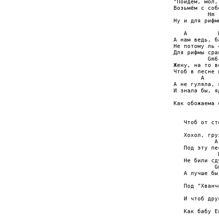
"Пойдем, мол,
Возьмём с соб
          Hm

Ну и для рифм
   A         D
А нам ведь, б
Не потому ль 
Для рифмы сра
          Gm6

Жену, на то в
Чтоб в песне 
        A

А не гуляла, 
И знала бы, я
              
Как обожаема о
              
   Чтоб от ст
              
   Хохол, гру
            A

   Под эту пе
             
   Не били сд
            Gm
   А лучше бы
              
   Под "Хванч
              
   И чтоб дру
             
   Как бабу Е