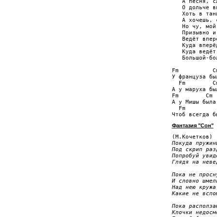
   А песня, с
   О дольче в
   Хоть в тан
   А хочешь, 
   Но чу, мой
   Призывно и
   Ведёт впер
   Куда вперё
   Куда ведёт
   Большой-бо
Fm          C
У француза бы
  Fm        C
А у маруха бы
Fm        Cm 
А у Мишы была
  Fm         
Фантазия "Сон"
Покуда пружин
Под скрип раз
Попробуй увид
Глядя на неве
Пока не просн
И словно шмел
Над нею кружа
Какие не вспо
Пока располза
Клочки недосм