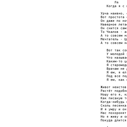
       Fm    
   Когда я с 
Урча наивно, 
Вот простота с
Он даже по но
Наверное летае
Он снится сам
То Чкалов - а
А то совсем на
Мечтатель - Ц
А то совсем н
   Вот так со
   У молодой э
   Что называ
   Каким-то ц
   Я старомод
   Врачам не 
   Я ем, я ел
   Под все по
   Я ем, как 
Живот неистов
Растёт подобно
Ношу его я, ка
Как писаную то
Когда-нибудь 
Сколь песенка
И я умру и он 
Нас похоронят 
Но я живу и о
Покуда длится 