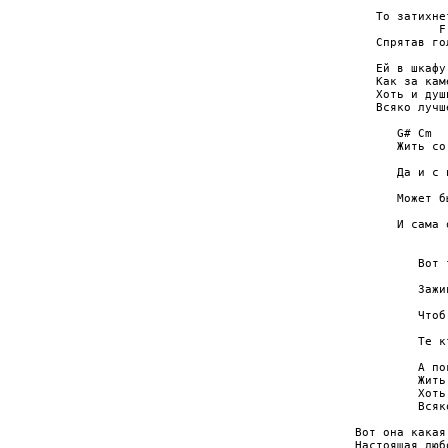
             
   То затихне
            F
   Спрятав го
   Ей в шкафу
   Как за кам
   Хоть и душ
   Всяко лучш
      G# Cm

      Жить со
             
      Да и с 
             
      Может б
             
      И сама 
              
         Вот 
             
         Зажи
             
         Чтоб
             
         Те к
         А по
         Жить
         Хоть
         Всяк
Вот она какая
Настоящая любо