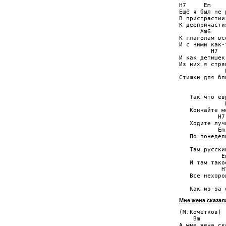
H7     Em

Ещё я был не 
В пристрастии
К деепричасти
      Am6

К глаголам вс
И с ними как-
         H7

И как детишек
Из них я стря
             E
Стишки для бл
              
   Так что ев
             E
   Кончайте м
           H7

   Ходите луч
           Em
   По понедел
              
   Там русски
            Em
   И там тако
            H7
   Всё нехоро
             
Мне жена сказал
(М.Кочетков)

    Bm       
А мне жена ск