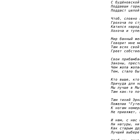
С будёновской
Поддавши горил
Поддаст целой
Чтоб, словно г
Грохоча по сту
Катился народ,
Хохоча и тупея
Мир банный жес
Говорит мне м
Там всяк свой 
Греет собстве
Свои прибамбас
Законы, прести
Чем жопа жопас
Тем, стало бы
Кто выше, кто 
Причуда для ни
Мы лучше в Мыт
Там как-то поч
Там тихий Эрки
Пожелав "Гуте
К ногам номерк
Не привяжет, 
И нам, с нас н
Ни натуры, ни 
Как старым дру
Лучший выбере