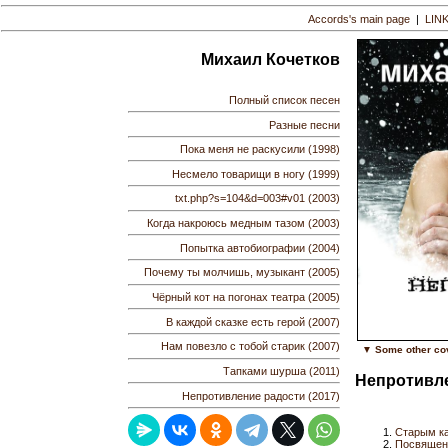
Accords's main page
|
LIN
Михаил Кочетков
Полный список песен
Разные песни
Пока меня не раскусили (1998)
Несмело товарищи в ногу (1999)
txt.php?s=104&d=003#v01 (2003)
Когда накроюсь медным тазом (2003)
Попытка автобиографии (2004)
Почему ты молчишь, музыкант (2005)
Чёрный кот на погонах театра (2005)
В каждой сказке есть герой (2007)
Нам повезло с тобой старик (2007)
▼ Some other co
Тапками шурша (2011)
Непротивле
Непротивление радости (2017)
Старым ка
Посвящени