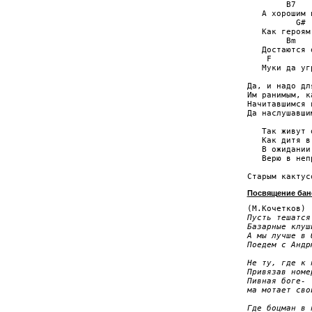
        B7   
   А хорошим 
          G# 
   Как героям
        Bm   
   Достаются 
    F        
   Муки да уг
Да, и надо дл
Им ранимым, к
Начитавшимся 
Да наслушавши
   Так живут 
   Как дитя в
   В ожидании
   Верю в неп
Посвящение бан
Пусть тешатся 
Базарные клуши
А мы лучше в б
Поедем с Андрю
Не ту, где к н
Привязав номер
Пивная боге-

ма мотает свой
Где боцман в п