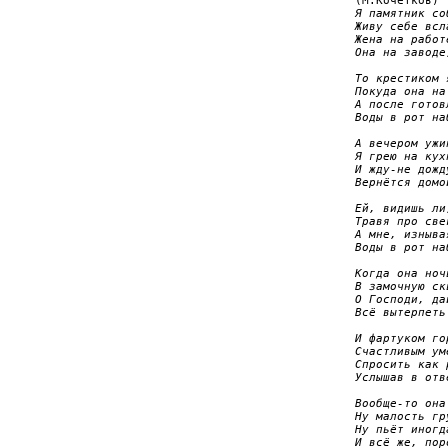
Я памятник со
Живу себе всл
Жена на работ
Она на заводе
То крестиком 
Покуда она на
А после готов
Воды в рот на
А вечером ужи
Я грею на кух
И жду-не дожд
Вернётся домо
Ей, видишь ли
Травя про све
А мне, изныва
Воды в рот на
Когда она ноч
В замочную ск
О Господи, да
Всё вытерпеть
И фартуком го
Счастливым ум
Спросить как 
Услышав в отв
Вообще-то она
Ну малость гр
Ну пьёт иногд
И всё же, пор