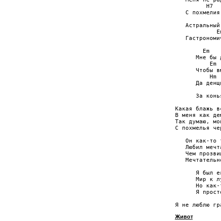
         H7  
   С похмелия
             
   Астральный
            E
   Гастрономи
        Em   
      Мне бы 
          Em 
      Чтобы в
          Hm 
      Да денщ
             
      За конь
Какая блажь в
В меня как де
Так думаю, мо
С похмелья че
   Он как-то 
   Любил мечт
   Чем прозви
   Мечтательн
      Я был е
      Мир к л
      Но как-
      Я прост
Живот