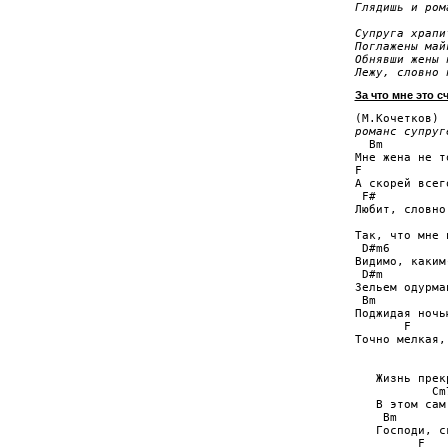
Глядишь и ром
Супруга храпи
Поглажены май
Обнявши жены 
Лежу, словно 
За что мне это с
романс супруг

  Bm         
Мне жена не т
F            
А скорей всег
 F#          
Любит, словно
             
Так, что мне 
 D#m6        
Видимо, каким
 D#m         
Зельем одурма
 Bm          
Поджидая ночь
       F     
Точно мелкая,
             
   Жизнь прек
           Cm
   В этом сам
    Bm       
   Господи, с
         F   