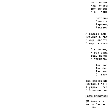
   Но с пятак
   Над голова
   Ему репрес
   И он, прис
      Моторны
      Споет к
      Шарманщ
      Раствор
А дальше длин
Ведущие в гро
В мир новостр
В мир пятилет
   А впрочем,
   И раз воше
   Ведь потер
   И темнота,
      Так поп
      Так бес
      Так зас
      От жизн
Так еженощные
Плутания по к
А утром - сер
Грачи прилетел
не по Саврасо

    Bm       