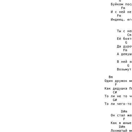
       G     
   Буйком пос
        Fm   
   И с ней не
      Fm      
   Индеец, его
             
      Ты с не
           Cm

      Её боят
          G  
      Да дуро
         Fm

      А девуш
              
      В ней з
           G 
      Возьмут
  Bm

Один дружок м
     F       
Как дедушка Пи
    C#

То ли не то ч
    G#        
То ли чего-то 
        D#m

   Он стал же
         F    
   Как в юные 
       D#m    
   Лохматый м