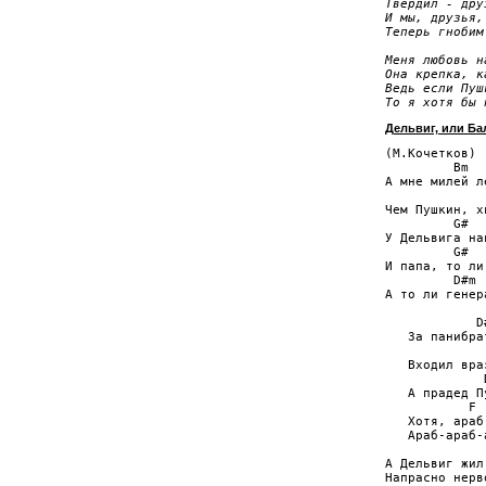
Твердил - дру
И мы, друзья,
Теперь гнобим
Меня любовь н
Она крепка, к
Ведь если Пуш
То я хотя бы 
Дельвиг, или Ба
(М.Кочетков)

         Bm  
А мне милей л
             
Чем Пушкин, х
         G#  
У Дельвига на
         G#   
И папа, то ли
         D#m 
А то ли генер
            D
   За панибра
             
   Входил вра
             
   А прадед П
           F 
   Хотя, араб
   Араб-араб-
А Дельвиг жил
Напрасно нерв