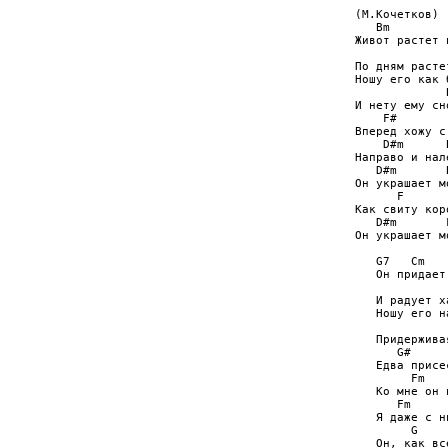
(М.Кочетков)

   Bm

Живот растет 
             
По дням расте
Ношу его как б
             B
И нету ему сно
    F#        
Вперед хожу с
    D#m      B
Направо и нале
   D#m       B
Он украшает м
      F       
Как свиту коро
   D#m       
Он украшает м
   G7   Cm

   Он придает
              
   И радует ха
   Ношу его н
              
   Придержива
      G#     
   Едва присе
        Fm   
   Ко мне он 
      Fm     
   Я даже с н
        G    
   Он, как вс