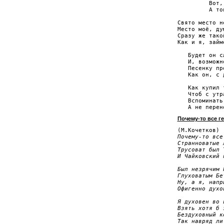
         Вот,
         А то
Свято место н
Место моё, ду
Сразу же тако
Как и я, займ
   Будет он с
   И, возможн
   Песенку пр
   Как он, с 
   Как купил 
   Чтоб с утр
   Вспоминать
Почему-то все г
Почему-то все
Странноватые л
Трусоват был 
И Чайковский 
Был незрячим Г
Глуховатым Бет
Ну, а я, напри
Офигенно духов
Я духовен во в
Взять хотя б 
Бездуховный ко
Так навряд ли