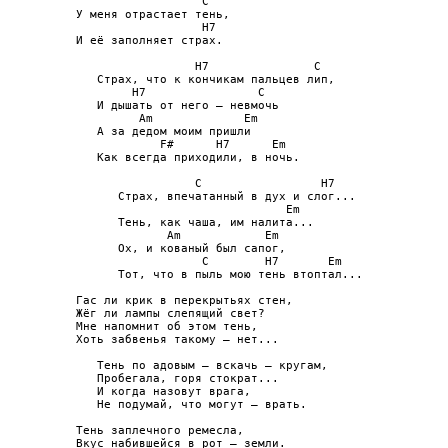
                  C

У меня отрастает тень,

                  H7

И её заполняет страх.

                 H7               C

   Страх, что к кончикам пальцев лип,

        H7                C

   И дышать от него — невмочь

         Am             Em

   А за дедом моим пришли

            F#      H7      Em

   Как всегда приходили, в ночь.

                 C                 H7

      Страх, впечатанный в дух и слог...

                              Em

      Тень, как чаша, им налита...

             Am            Em

      Ох, и кованый был сапог,

                  C        H7       Em

      Тот, что в пыль мою тень втоптал...

Гас ли крик в перекрытьях стен,

Жёг ли лампы слепящий свет?

Мне напомнит об этом тень,

Хоть забвенья такому — нет...

   Тень по адовым — вскачь — кругам,

   Пробегала, горя стократ...

   И когда назовут врага,

   Не подумай, что могут — врать.

Тень заплечного ремесла,

Вкус набившейся в рот — земли.
