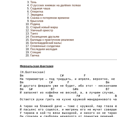
Тень
О русских книжках на далёких полках
Седьмая чаша
Оперетка
Эвридика
Сказка о потеряном времени
Крысолов
Родина
Старый новый марш
Уличный оркестр
Танго
Посвящение друзьям
Баллада о практичном реализме
Белогвардейский вальс
Оловянные солдатики
Последняя мелодия
Спящие
Гаечка
Февральская фантазия
(Н.Болтянская)

Bm                    C#           F                 
На термометре – под тридцать, и апреля, вероятно, не с
Bm              C#        F                    Bm     
И другого февраля уже не будет, ибо этот - нескончаем.
Bm   G#          B7          G#m               B7    
И запахнет из кофейни не весной, а, в лучшем случае, 
                Bm             F#          F        Bm
Остается руки греть на кухне кружкой мандаринового чая
А тиран на ближней даче – тоже с кружкой, пар глаза е
И пасьянс его сошелся, и мигрень его не мучит совершен
У тирана в кой-то веки выходной, и никого он не тирани
Он спокоен и свободен ненадолго от принятия решений.
