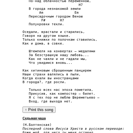
   По-над облачностью переменною,

                           H7

   В города незнакомой земли

        Am               Em

   Пересадочным городом Веною

         F#       H7

   Полукровки текли.

Оседали, врастали и старились,

Говоря на другом языке.

Только книжки по полочкам ставились,

Как и дома, в совке.

   Штемпеля на конвертах — медалями

   За безстрашную нашу любовь...

   Как не чаяли и не гадали мы,

   Что увидимся вновь...

Как хитиновым сброшенным панцирем

Наши страхи валялись в пыли,

Когда ехали вы иностранцами

В города?, где росли.

   Только всех нас эпоха пометила,

   Прикусив, как компостер — билет.

   Я с тех пор не люблю Шереметьево —

Седьмая чаша
Последний слова Иисуса Христа в русском переводе:

Боже мой, для чего ты меня оставил...