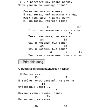
Тень в расстрельном дворе росла,

Чтоб упасть по команде "пли!"

   Сотню лет или пять минут

   В тех веках, чей простыл и след,

   Наши тени друг к другу льнут

   И, сливаясь, глотают свет?

                 C                 H7

      Страх, впечатанный в дух и слог...

                              Em

      Тень, как чаша, им налита...

             Am            Em

      Ох, и кованый был сапог,

             Am            Em

      Ох, и кованый был сапог,

                  F#       H7       Em

О русских книжках на далеких полках
(Н.Болтянская)

          Em               H7

В трубке голос далёкий, не эхо ли

              Em

Отболевших утрат...

                     H7

Помню, ехали, ехали, ехали

                 Em

На восход, на закат.

          E7               Am
