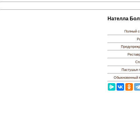
Нателла Бол
Полный с
Р
Предупрежд
Реставр
Сп
Пастушья п
Обыкновенный 