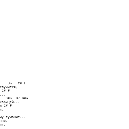
    Bm   C# F

лучится,

C# F

..

   D#m  B7 D#m

корицей...

 C# F

.

му туманит...

но,

т,
