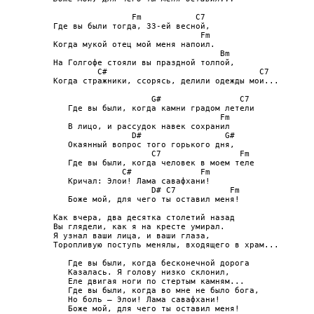
                Fm           C7

Где вы были тогда, 33-ей весной,

                              Fm

Когда мукой отец мой меня напоил.

                                  Bm

На Голгофе стояли вы праздной толпой,

         C#                               C7

Когда стражники, ссорясь, делили одежды мои...

                    G#                C7

   Где вы были, когда камни градом летели

                                  Fm

   В лицо, и рассудок навек сохранил

                D#                 G#

   Окаянный вопрос того горького дня,

                    C7                Fm

   Где вы были, когда человек в моем теле

              C#              Fm

   Кричал: Элои! Лама савафхани!

                    D# C7           Fm

   Боже мой, для чего ты оставил меня!

Как вчера, два десятка столетий назад

Вы глядели, как я на кресте умирал.

Я узнал ваши лица, и ваши глаза,

Торопливую поступь менялы, входящего в храм...

   Где вы были, когда бесконечной дорога

   Казалась. Я голову низко склонил,

   Еле двигая ноги по стертым камням...

   Где вы были, когда во мне не было бога,

   Но боль – Элои! Лама савафхани!

   Боже мой, для чего ты оставил меня!
