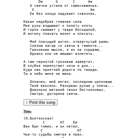
       Dm      G       C      Am

   А свечка устала от самосожженья,

    G                          Am

   Ее без конца задувает сквозняк.

Какая недобрая гневная сила

Мне руки вздымает к полету опять

И горло сжимает у твари бескрылой,

И ангелу плакать велит и плясать.

   Мой плачущий ангел, отвергнутый раем,

   Слезою нагар со свечи в темноте...

   Греховные мысли, я их не скрываю,

   Однако они не мешают взлететь.

А там чернотой грозовою завертит,

В клубке перепутает ночи и дни...

Куда как приятней дорога по тверди,

Ты в небо меня не мани.

   Оплачен, мой ангел, последним целковым

   Твой вексель. Разорван рукав у плеча...

   Довольно метаний твоих бестолковых,

Тень
(Н.Болтянская)

         C       H7    Em

Век был тяжек, и он летел,

        C                H7

Чьи-то судьбы сметая в прах.
