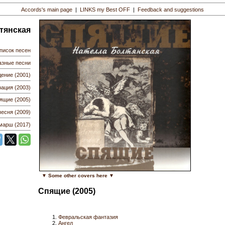
Accords's main page
|
LINKS my Best OFF
|
Feedback and suggestions
тянская
писок песен
азные песни
ение (2001)
ация (2003)
ящие (2005)
есня (2009)
марш (2017)
▼ Some other covers here ▼
Спящие (2005)
Февральская фантазия
Ангел