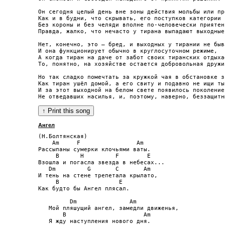
Он сегодня целый день вне зоны действия мольбы или про
Как и в будни, что скрывать, его поступков категории и
Без короны и без челяди вполне по-человечески приятен.
Правда, жалко, что нечасто у тирана выпадают выходные.
Нет, конечно, это – бред, и выходных у тирании не быва
И она функционирует обычно в круглосуточном режиме,

А когда тиран на даче от забот своих тиранских отдыхае
То, понятно, на хозяйстве остается добровольная дружин
Но так сладко помечтать за кружкой чая в обстановке з
Как тиран ушёл домой, а его свиту и подавно не ищи ты,
И за этот выходной на белом свете появилось поколение

Ангел
(Н.Болтянская)

    Am     F                Am

Рассыпаны сумерки клочьями ваты.

     B      H         F        E

Взошла и погасла звезда в небесах...

   Dm         G       C       Am

И тень на стене трепетала крылато, 

     B                 E

Как будто бы Ангел плясал.

         Dm               Am

   Мой пляшущий ангел, замедли движенья,

       B                      Am

   Я жду наступления нового дня.
