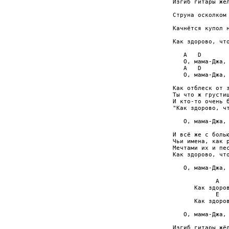
Изгиб гитары жёл
                
Струна осколком 
                
Качнётся купол н
                
Как здорово, что
   A   D        
   О, мама-Джа, 
   A   D        
   О, мама-Джа, 
Как отблеск от з
Ты что ж грустиш
И кто-то очень б
"Как здорово, чт
   О, мама-Джа, 
И всё же с болью
Чьи имена, как р
Мечтами их и пес
Как здорово, что
   О, мама-Джа, 
            A   
      Как здоров
            E   
      Как здоров
   О, мама-Джа, 
Изгиб гитары жёл