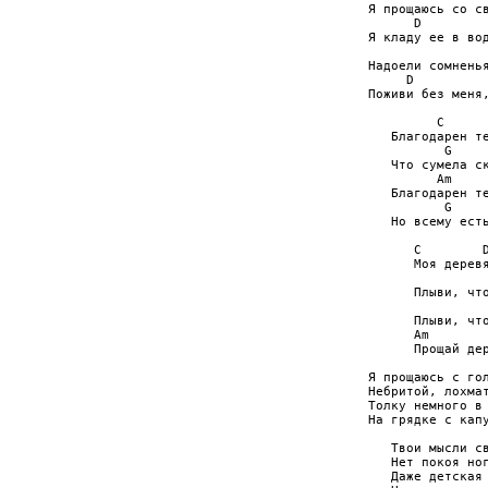
Я прощаюсь со св
      D         
Я кладу ее в вод
                
Надоели сомненья
     D          
Поживи без меня,
         C      
   Благодарен те
          G     
   Что сумела ск
         Am     
   Благодарен те
          G     
   Но всему есть
      C        D
      Моя деревя
                
      Плыви, что
                
      Плыви, что
      Am        
      Прощай дер
Я прощаюсь с гол
Небритой, лохмат
Толку немного в 
На грядке с капу
   Твои мысли св
   Нет покоя ног
   Даже детская 