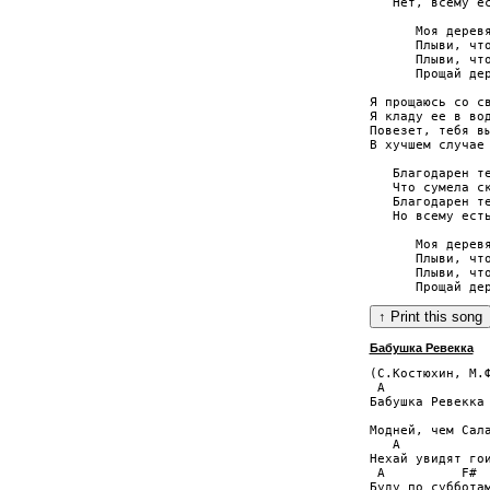
   Нет, всему ес
      Моя деревя
      Плыви, что
      Плыви, что
      Прощай дер
Я прощаюсь со св
Я кладу ее в вод
Повезет, тебя вы
В хучшем случае 
   Благодарен те
   Что сумела ск
   Благодарен те
   Но всему есть
      Моя деревя
      Плыви, что
      Плыви, что
Бабушка Ревекка
(С.Костюхин, М.Ф
 A

Бабушка Ревекка 
                
Модней, чем Сала
   A            
Нехай увидят гои
 A          F#  
Буду по субботам