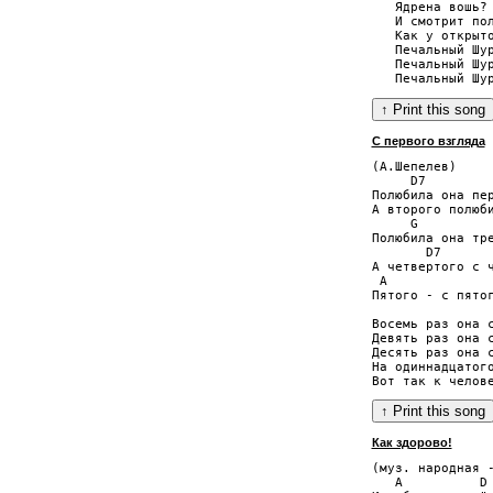
   Ядрена вошь?

   И смотрит пол
   Как у открыто
   Печальный Шур
   Печальный Шур
С первого взгляда
(А.Шепелев)

     D7

Полюбила она пер
А второго полюби
     G

Полюбила она тре
       D7

А четвертого с ч
 A              
Пятого - с пятог
Восемь раз она с
Девять раз она с
Десять раз она с
На одиннадцатого
Как здорово!
(муз. народная -
   A          D 