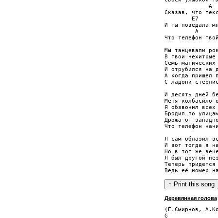
             A

Сказав, что текс
        E7      
И ты поведала мн
         A

Что телефон твой
Мы танцевали рок
В твои нехитрые 
Семь магических 
И отрубился на д
А когда пришел п
С ладони стерлис
И десять дней бе
Меня колбасило о
Я обзвонил всех 
Бродил по улицам
Дрожа от западно
Что телефон начи
Я сам облазил вс
И вот тогда я на
Но в тот же вече
Я был другой нез
Теперь придется 
Деревянная голова
(Е.Смирнов, А.Ко
G               