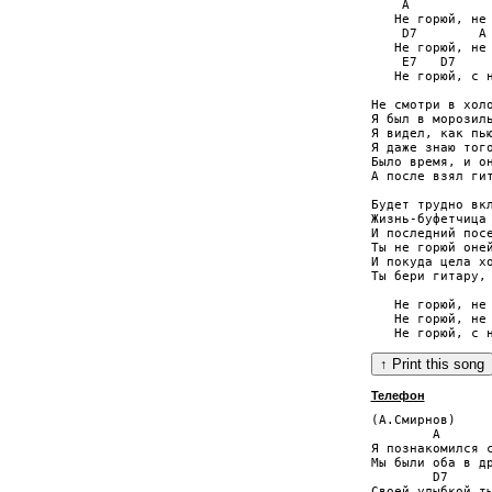
    A 

   Не горюй, не 
    D7        A 
   Не горюй, не 
    E7   D7     
   Не горюй, с н
Не смотри в холо
Я был в морозиль
Я видел, как пью
Я даже знаю того
Было время, и он
А после взял гит
Будет трудно вкл
Жизнь-буфетчица 
И последний посе
Ты не горюй оней
И покуда цела хо
Ты бери гитару, 
   Не горюй, не 
   Не горюй, не 
Телефон
(А.Смирнов)

        A

Я познакомился с
Мы были оба в др
        D7

Своей улыбкой ты