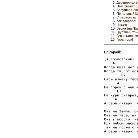
Деревянная г
Нам хватит (
Бабушка Рев
Печальный Ш
С первого вз
Как здорово!
Чикаго
Весна (на "В
Грустный тви
Очки-тапочки
Гора, гори!
Не горюй!
(А.Козловский)

    A

Когда пива нет и
Когда та, от кот
        D7 

Свою измену тебе
      A 

Не горюй о ней и
      E7        
Не кури сигарету
     A          
А бери гитару, и
Она не Земля, он
Она ни тебе, ни 
Она в любого, кт
При любом раскла
Так не горюй о н
А бери гитару, и