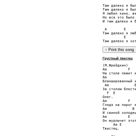
Там далеко я был
Там далеко я был
Я любил кино, ви
Но все это было 
И там далеко я б
 A        E     
Там далеко я люб
          E     
Грустный твистец
(М.Фрейдкин)

Am          F

На столе лежит к
Am              
Бланшированный х
 Am            E
За столом блести
  F  E

Олег.

Am          F

Глядя на пирог к
Am            B

И свиной холодец
Am          E

Он мурлычет этот
     Am E

Твистец.
