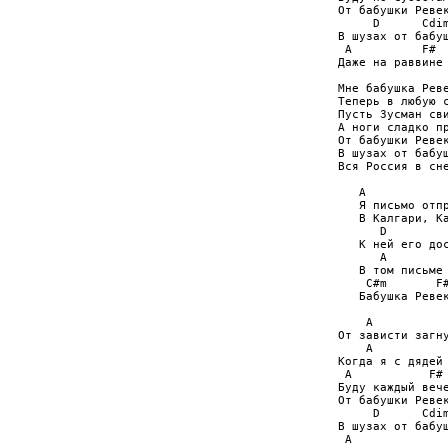
От бабушки Ревек
     D      Cdim
В шузах от бабуш
 A          F#  
Даже на раввине 
Мне бабушка Реве
Теперь в любую с
Пусть Зусман сви
А ноги сладко пр
От бабушки Ревек
В шузах от бабуш
Вся Россия в сне
   A

   Я письмо отпр
   В Калгари, Ка
      D

   К ней его дос
      A

   В том письме 
    C#m       F#
   Бабушка Ревек
    A           
От зависти загну
    A           
Когда я с дядей 
 A           F# 
Буду каждый вече
От бабушки Ревек
     D      Cdim
В шузах от бабуш
 A              