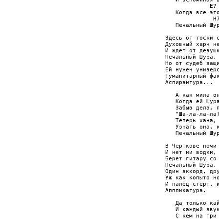
             E7 
   Когда все это
              H7
   Печальный Шур
Здесь от тоски с
Духовный харч не
И ждет от девушк
Печальный Шура.

Но от судеб защи
Ей нужен универс
Гуманитарный фак
Аспирантура...

   А как мила он
   Когда ей Шура
   Забыв дела, п
   "Ша-ла-ла-ла!
   Теперь хана, 
   Узнать она, к
   Печальный Шур
В Черткове ночи 
И нет ни водки, 
Берет гитару со 
Печальный Шура.

Один аккорд, дру
Уж как копыто но
И палец стерт, и
Аппликатура.

   Да только кай
   И каждый звук
   С кем на три 