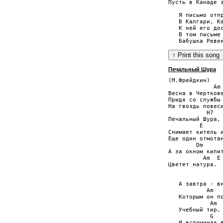
Пусть в Канаде з
   Я письмо отпр
   В Калгари, Ка
   К ней его дос
   В том письме 
Печальный Шура
(М.Фрейдкин)

             Am

Весна в Черткове
Придя со службы 
На гвоздь повеси
           H7

Печальный Шура,

         E

Снимает китель и
Еще один отмотан
        Dm      
А за окном кипит
          Am  E

Цветет натура.

                
   А завтра - вн
           Am   
   Которым он по
            Am  
   Учебный тир, 
            G   
   И вспоминая в