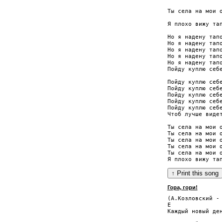
                
Ты села на мои о
                
Я плохо вижу тап
Но я надену тапо
Но я надену тапо
Но я надену тапо
Но я надену тапо
Но я надену тапо
Пойду куплю себе
Пойду куплю себе
Пойду куплю себе
Пойду куплю себе
Пойду куплю себе
Пойду куплю себе
Чтоб лучше видет
Ты села на мои о
Ты села на мои о
Ты села на мои о
Ты села на мои о
Ты села на мои о
Гора, гори!
(А.Козловский - 
E               
Кaждый нoвый дeн
                