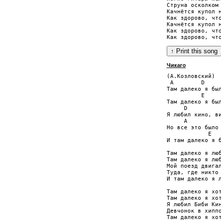
Струна осколком 
Качнётся купол н
Как здорово, что
Качнётся купол н
Как здорово, что
Чикаго
(А.Козловский)

 A        D     
Там далеко я был
          E     
Там далеко я был
     D

Я любил кино, ви
     A

Но все это было 
            E   
И там далеко я б
Там далеко я люб
Там далеко я люб
Мой поезд двигал
Туда, где никто 
И там далеко я л
Там далеко я хот
Там далеко я хот
Я любил Биби Кин
Девчонок в хиппо
Там далеко я хот