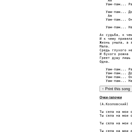
    Am          
   Уам-пам... Ра
                
   Уам-пам... Д
    Am          
   Уам-пам... Он
                
   Уам-пам... На
Ах судьба, к чем
И к чему привела
Жизнь уныла, а з
Мала.

Средь глухого не
И бухого рожна

Греет душу лишь 
Одна.

   Уам-пам... Ра
   Уам-пам... Д
   Уам-пам... Он
Очки-тапочки
(А.Козловский)

                
Ты села на мои о
Ты села на мои о
                
Ты села на мои о
                
Ты села на мои о