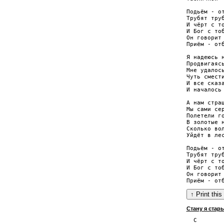
Подьём - от
Трубят труб
И чёрт с то
И Бог с тоб
Он говорит 
Приём - отб
Я надеюсь н
Продвигаясь
Мне удалось
Чуть смести
И все сказа
И началось

А нам страш
Мы сами сер
Полетели го
В золотые н
Сколько вол
Уйдёт в лес
Подьём - от
Трубят труб
И чёрт с то
И Бог с тоб
Он говорит 
Стану я стары
  C
