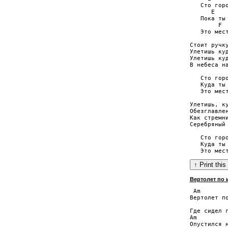
   Сто горо
      E

   Пока ты 
        F  
   Это мест
Стоит ручку
Улетишь куд
Улетишь куд
В небеса на
   Сто горо
   Куда ты 
   Это мест
Улетишь, ку
Обезглавлен
Как стремни
Серебряный 
   Сто горо
   Куда ты 
Вертолет по 
 Am        
Вертолет по
           
Где сидел г
Am         
Опустился н