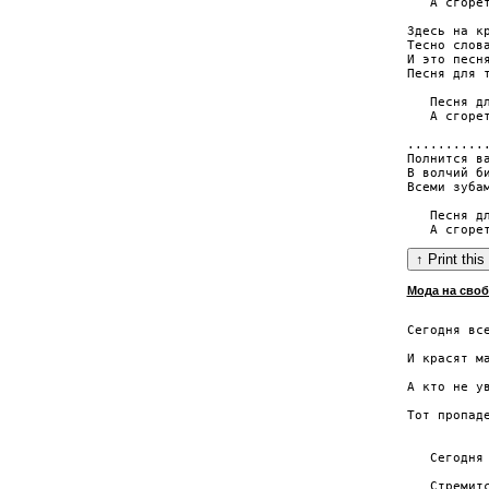
   А сгоре
Здесь на кр
Тесно слова
И это песня
Песня для т
   Песня дл
   А сгоре
...........
Полнится ва
В волчий би
Всеми зубам
   Песня дл
Мода на сво
           
Сегодня все
           
И красят ма
           
А кто не ув
           
Тот пропаде
           
   Сегодня 
           
   Стремитс