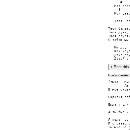
     F#    
   Моя опас
     E     
   Моя ужас
          F
   Твоя нао
Твоя балет,
Твоя духи, 
Твоя грусти
С тобою мы 
   Мы друг 
   Как круг
   Друг дру
В мое окошко
(Умка - М.Ц
        Am 
В мое окошк
           
Скрипит раб
           
Была я улич
           
А ты был кн
Я пела про 
И с раззоло
Ты мне не р