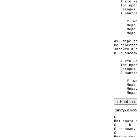
   А кто не
   Тот проп
   Сегодня 
   А завтра
      У, мо
      Мода 
      Мода.
      Мода 
Ах, пере-пе
Не перестро
Заройся в з
И не высовы
   А кто не
   Тот проп
   Сегодня 
   А завтра
      У, мо
      Мода 
      Мода.
Тук-тук в не
G          
Вот врата р
G      D   
Я не знаю, 
G          
Вокруг голу