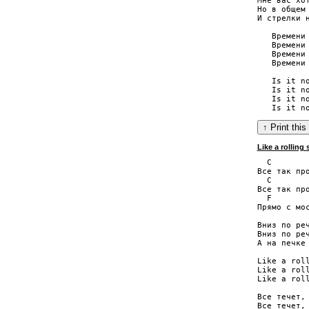
Мне вас хот
Но в общем 
И стрелки н
   Времени 
   Времени 
   Времени 
   Времени 
   Is it no
   Is it no
   Is it no
Like a rolling
  C        
Все так про
  C        
Все так про
  F        
Прямо с мос
Вниз по реч
Вниз по реч
А на печке 
Like a roll
Like a roll
Like a roll
Все течет, 
Все течет, 