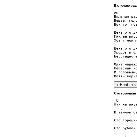
Включаю рад
Am

Включаю рад
Вещает голо
Вон тот гов
День ото дн
Гнилые пиро
Хотят мои м
День ото дн
Уродов и бл
Бесстыдно е
Одна надежд
Небесный ко
И соловьям,
Сто горошин
 E         
Лук натянут
   E       
В тёмной ба
  E        
Сто горошин
  E        
Сто рублей 
     E     