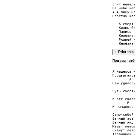
Спит невели
На небе неб
А я пишу цв
Простым кар
   А смерть
   Жизнь бо
   Пылись н
   Железная
   Ржавей н
Подъем - отб
           
Я надеюсь н
Продвигаясь
        A

Нам удалось
           
Чуть смести
           
И все сказа
       E   
И началось

Само-собой

Вечный зов 
Вечный жид 
Машут левою
Скачут лево
Табличкой -