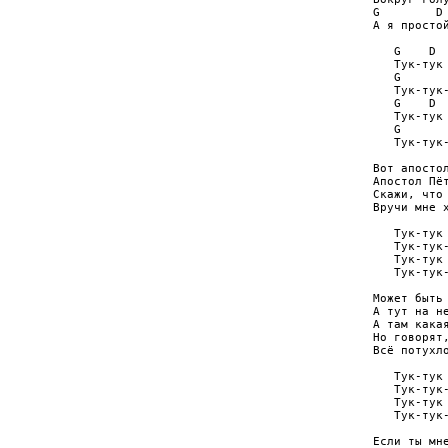
G        D 
А я простой
   G    D  
   Тук-тук 
   G       
   Тук-тук-
   G    D  
   Тук-тук 
   G       
   Тук-тук-
Вот апостол
Апостол Пёт
Скажи, что 
Вручи мне х
   Тук-тук 
   Тук-тук-
   Тук-тук 
   Тук-тук-
Может быть 
А тут на не
А там какая
Но говорят,
Всё потухло
   Тук-тук 
   Тук-тук-
   Тук-тук 
   Тук-тук-
Если ты мне