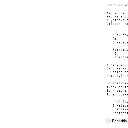
           
Разогнав мо
На поляну п
Утопив в бо
И устроил в
Отбирая нож
     D     
   "Рейнбоу
   Am      
   В небеса
       D   
   Встретим
    G      
   Вертолет
У него в гл
Он с Чечни 
Он готов го
Лишь дубинк
Не вставляй
Типа, докто
Если стоят 
То в горшка
   "Рейнбоу
   В небеса
   Встретим