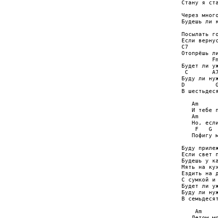
Стану я ста
           
Через много
Будешь ли к
           
Посылать го
Если вернус
C7         
Отопрёшь ли
         Fm
Будет ли уж
 C       A7
Буду ли нуж
D         G
В шестьдеся
   Am      
   И тебе п
   Am      
   Но, если
    F   G  
   Пофигу м
Буду прилеж
Если свет п
Будешь у ка
Мять на кух
Ездить на д
С сумкой и 
Будет ли уж
Буду ли нуж
В семьдесят
    Am

   Летом мо