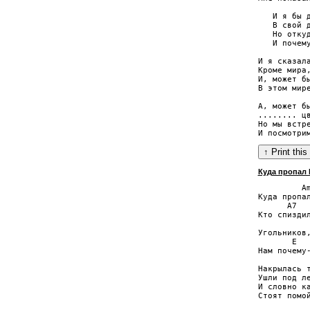
   И я бы д
   В свой д
   Но откуд
   И почему
И я сказала
Кроме мира,
И, может бы
В этом мире
А, может бы
........ цв
Но мы встре
Куда пропал
         Am
Куда пропал
      A7   
Кто спиздил
           
Угольников,
       E   
Нам почему-
Накрылась т
Ушли под ле
И словно ка
Стоят помой