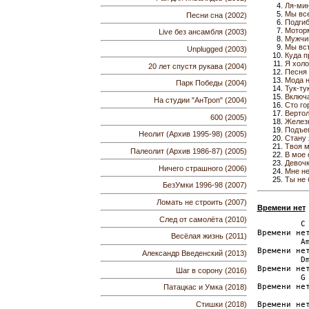
Ля-мин
Мы все
Песни сна (2002)
Подгиб
Мотор
Live без ансамбля (2003)
Мужчин
Мы вст
Unplugged (2003)
Куда п
Я холо
20 лет спустя рукава (2004)
Песня 
Мода н
Парк Победы (2004)
Тук-ту
Включ
На студии "АнТроп" (2004)
Сто го
Вертол
600 (2005)
Желез
Подъем
Неолит (Архив 1995-98) (2005)
Стану 
Твоя м
Палеолит (Архив 1986-87) (2005)
В мое 
Девочк
Ничего страшного (2006)
Мне не
Ты не
БезУмки 1996-98 (2007)
Ломать не строить (2007)
Времени нет
След от самолёта (2010)
         C

Времени нет
Весёлая жизнь (2011)
         Am
Времени нет
Александр Введенский (2013)
         Dm
Времени нет
Шаг в сорону (2016)
         G

Времени нет
Патацкас и Умка (2018)
Стишки (2018)
Времени нет