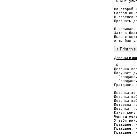
Ты мне улыб
Но старый к
Сорвал он с
И повелел с
Прогнать де
И напилась 
Зато в блаж
Была я княж
Девочка и со
 D

Девочка ле
Получает д
— Граждане,
— Граждане,
Граждане, и
Девочка хоч
Девочка заб
Девочка заб
Потеряла па
Девочка, пр
Какая кому 
Чем ты мень
У тебя нико
Граждане, и
Граждане, и
Граждане, и