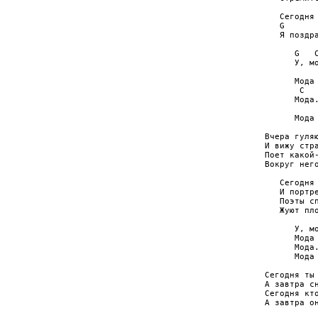
           
   Сегодня 
   G       
   Я поздра
      G   C
      У, мо
           
      Мода 
       C   
      Мода.
           
      Мода 
Вчера гуляю
И вижу стра
Поет какой-
Вокруг него
   Сегодня 
   И портре
   Поэты сп
   Жуют пло
      У, мо
      Мода 
      Мода.
      Мода 
Сегодня ты 
А завтра сн
Сегодня кто
А завтра он