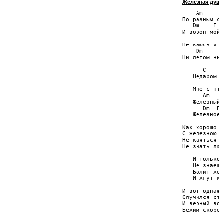
Железная ду
    Am     
По разным с
   Dm    E 
И ворон мой
           
Не каюсь я 
    Dm     
Ни летом ни
      C    
   Недаром 
           
   Мне с пт
      Am   
   Железный
      Dm  E
   Железное
Как хорошо 
С железною 
Не каяться 
Не знать лю
   И только
   Не знаеш
   Болит же
   И жгут к
И вот однаж
Случился ст
И верный во
Бежим скоре