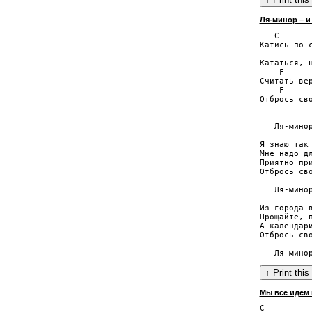
Ля-минор – и
   C       
Катись по с
           
Кататься, н
    F      
Считать вер
    F      
Отбрось сво
           
   Ля-минор
Я знаю так 
Мне надо дл
Приятно при
Отбрось сво
   Ля-минор
Из города в
Прощайте, п
А календари
Отбрось сво
Мы все идем 
C          