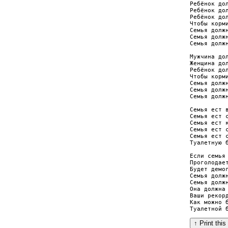
Ребёнок дол
Ребёнок дол
Ребёнок дол
Чтобы корми
Семья должн
Семья должн
Семья должн
Мужчина дол
Женщина дол
Ребёнок дол
Чтобы корми
Семья должн
Семья должн
Семья должн
Семья ест в
Семья ест с
Семья ест к
Семья ест с
Семья ест с
Туалетную б
Если семья 
Проголодает
Будет демог
Семья должн
Семья должн
Она должна 
Ваши рекорд
Как можно б