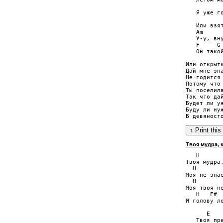
           
   Я уже го
           
   Или взят
   Am      
   У-у, вну
   F     G 
   Он такой
Или открытк
Дай мне зна
Не годится 
Потому что 
Ты поселила
Так что дай
Будет ли уж
Буду ли нуж
Твоя мудра, ка
   H       
Твоя мудра,
  H        
Моя не знае
  H        
Моя твоя не
   H   F#  
И голову ло
      E    
   Твоя пре