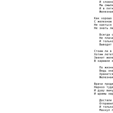
   И словно
   Мы смыли
   И в пятк
   Железная
Как хорошо 
С железною 
Не каяться 
Не знать лю
   Всегда с
   Не плача
   И только
   Выводят 
Стоим ли в 
Хотим летет
Звенит желе
В кармане к
   По жизни
   Ведь зна
   Хранится
   Железная
Врачи проде
Наркоз туда
И душу выну
И шрамы зар
   Достали 
   Отправил
   И только
   Махнул п