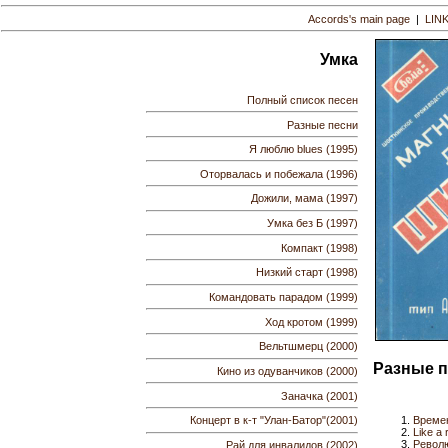
Accords's main page
|
LIN
Умка
Полный список песен
Разные песни
Я люблю blues (1995)
Оторвалась и побежала (1996)
Дожили, мама (1997)
Умка без Б (1997)
Компакт (1998)
Низкий старт (1998)
Командовать парадом (1999)
Ход кротом (1999)
Вельтшмерц (2000)
Разные п
Кино из одуванчиков (2000)
Заначка (2001)
Времен
Концерт в к-т "Улан-Батор"(2001)
Like a 
Револ
Рай для инвалидов (2002)