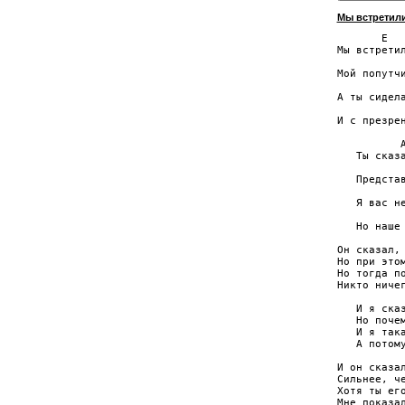
Мы встретили
       E   
Мы встретил
           
Мой попутчи
           
А ты сидела
           
И с презрен
          A
   Ты сказа
           
   Представ
           
   Я вас не
           
   Но наше 
Он сказал, 
Но при этом
Но тогда по
Никто ничег
   И я сказ
   Но почем
   И я така
   А потому
И он сказал
Сильнее, че
Хотя ты его
Мне показал