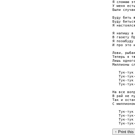
Я сломаю эт
У меня есть
Были случаи
Буду бить в
Буду биться
Я настоялся
Я напишу в 
В газету Пр
Я позабуду 
И про это и
Лови, рыбак
Теперь я тв
Лишь одного
Миллионы сл
   Тук-тук 
   Тук-тук-
   Тук-тук 
   Тук-тук-
На все вопр
В рай не пу
Так и остан
С миллионом
   Тук-тук 
   Тук-тук-
   Тук-тук 