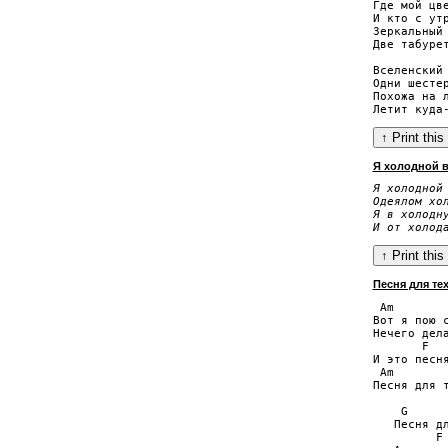
Где мой цве
И кто с утр
Зеркальный 
Две табурет
Вселенский 
Одни шестер
Похожа на л
Я холодной в
Я холодной 
Одеялом хол
Я в холодну
И от холод
Песня для те
 Am

Вот я пою с
Нечего дела
       F

И это песня
 Am

Песня для т
    G

   Песня дл
         F