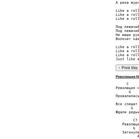
А река журч
Like a roll
Like a roll
Like a roll
Под лежачий
Под лежачий
Не маши рук
Волочит как
Like a roll
Like a roll
Like a roll
Революция №
     C     
Революция н
      G    
Провалилась
           
Все спешат 
       G   
Ждали редьк
        С7 
   Революци
        G  
   Затянула
          A