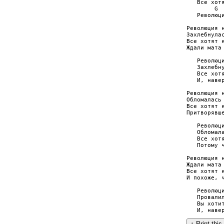
   Все хотя
        G  
   Революци
Революция н
Захлебнулас
Все хотят к
Ждали мата 
   Революци
   Захлебну
   Все хотя
   И, навер
Революция н
Обломалась 
Все хотят к
Притворявше
   Революци
   Обломала
   Все хотя
   Потому ч
Революция н
Ждали мата 
Все хотят к
И похоже, ч
   Революци
   Провалил
   Вы хотит