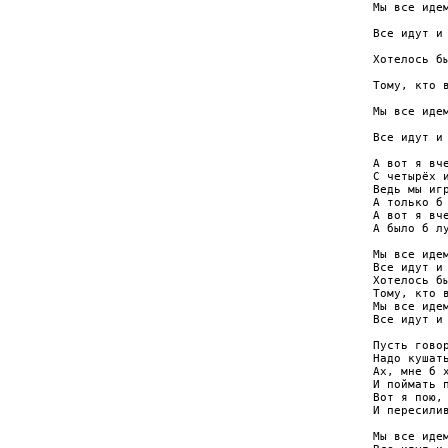
Мы все идем
           
Все идут и 
           
Хотелось бы
           
Тому, кто в
           
Мы все идем
           
Все идут и 
А вот я вче
С четырёх и
Ведь мы игр
А только б 
А вот я вче
А было б лу
Мы все идем
Все идут и 
Хотелось бы
Тому, кто в
Мы все идем
Все идут и 
Пусть говор
Надо кушать
Ах, мне б х
И поймать п
Вот я пою, 
И пересилив
Мы все идем