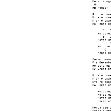
Но есть одн
 G

Ни поедет н
Кто-то скаж
Кто-то скаж
Кто-то скаж
Но никто не
      B   G
   Мотор-мо
      B   G
   Мотор-мо
      B   G
   Мотор-мо
       D   
   Никто не
Бывают маши
И в бензоба
Но есть одн
Не уедет да
Кто-то скаж
Кто-то скаж
Кто-то скаж
Но никто не
   Мотор-мо
   Мотор-мо
   Мотор-мо
   Никто не
Когда свето
Когда с упр