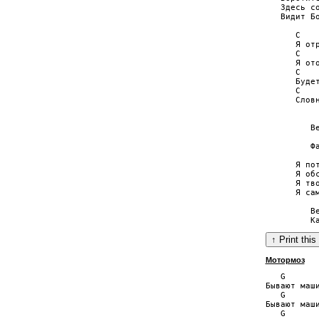
   Здесь со
   Видит Бо
      C    
      Я отр
      C    
      Я ото
      C    
      Будет
      C    
      Словн
           
         Ве
           
         Фа
      Я пот
      Я обс
      Я тво
      Я сам
         Ве
Мотормоз
   G       
Бывают маши
   G       
Бывают маши
   G       