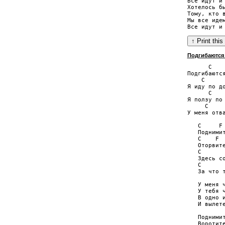
Все идут и 
Хотелось бы
Тому, кто в
Мы все идем
Подгибаются
      C    
Подгибаются
    C      
Я иду по до
      C    
Я ползу по 
     C     
У меня отва
   C     F 
   Поднимит
   C    F  
   Оторвите
   C       
   Здесь со
   C       
   За что т
   У меня ч
   У тебя ч
   В одно и
   И вылете
   Поднимит
   Воротите