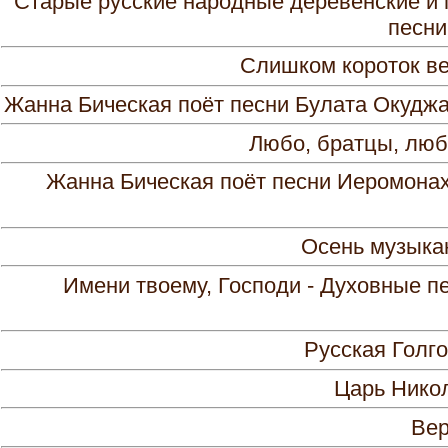
Старые русские народные деревенские и 
песни 
Слишком короток век
Жанна Бическая поёт песни Булата Окуджа
Любо, братцы, любо
Жанна Бическая поёт песни Иеромона
Осень музыкан
Имени твоему, Господи - Духовные п
Русская Голго
Царь Никол
Вер