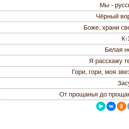
Мы - русс
Чёрный вор
Боже, храни св
К-
Белая н
Я расскажу т
Гори, гори, моя зве
Зас
От прощанья до прощан